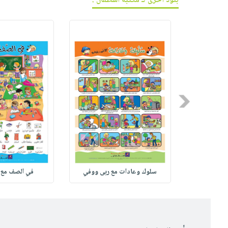
بنود أخرى لـ مكتبة اسطفان :
Previous
M
سلوك وعادات مع ربى ووفي
في الصف مع 