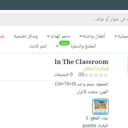
وتية
أطفال وناشئة
متجر الهدايا
وسائل تعليمية
شح
جديد
المطبخ والسفرة
انشر كتابك
In The Classroom
لـ
مكتبة اسطفان
(0)
0 التعليقات
الحجم:
حجم واحد (0×70×50)
اللون:
متعدد الألوان
عدد القطع:
1
المادة:
poster