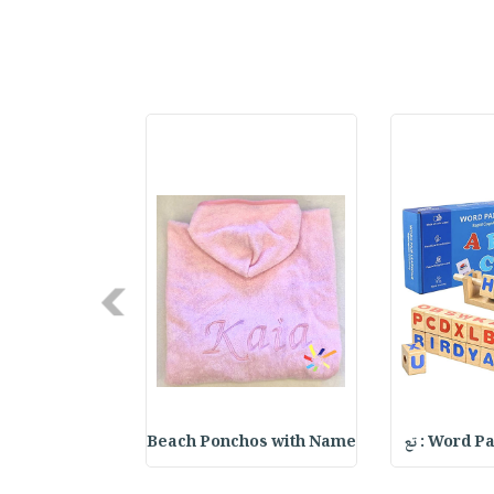
Next
Word : تع
Beach Ponchos with Name
ter Keychain