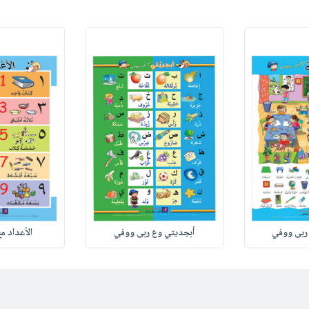
ربى ووفي
أبجديتي وع ربى ووفي
الأعداد م