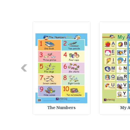
Next
anners
The Numbers
My 