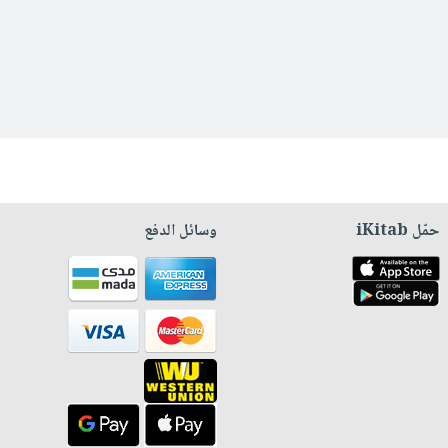
حمّل iKitab
وسائل الدفع