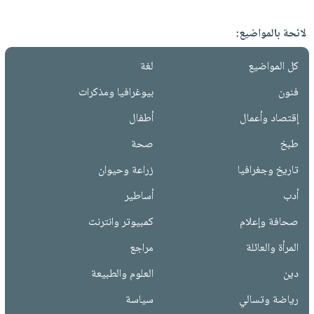
لائحة بالمواضيع:
كل المواضيع
لغة
فنون
بيوغرافيا ومذكرات
إقتصاد وأعمال
أطفال
طبخ
صحة
تاريخ وجغرافيا
زراعة وحيوان
أدب
أساطير
صحافة وإعلام
كمبيوتر وانترنت
المرأة والعائلة
مراجع
دين
العلوم والطبيعة
رياضة وتسالي
سياسة