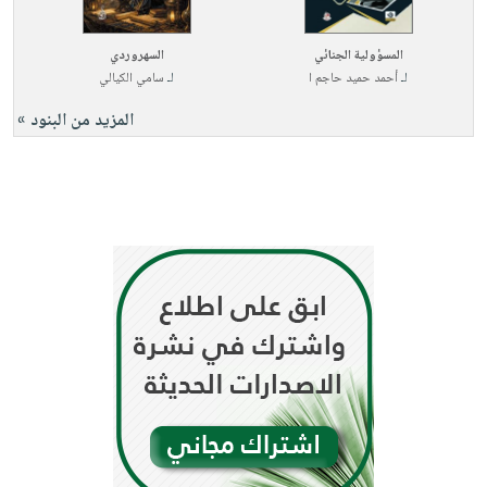
صابون
فيديوهات
عربة
أطفال
أسئلة
المسؤولية الجنائي
السهروردي
التسوق
مناسبات
لـ
أحمد حميد حاجم ا
لـ
سامي الكيالي
يتكرر
طرحها
نشرة
المزيد من البنود »
الإصدارات
خدمات
نيل
وفرات
انشر
كتابك
تواصل
معنا