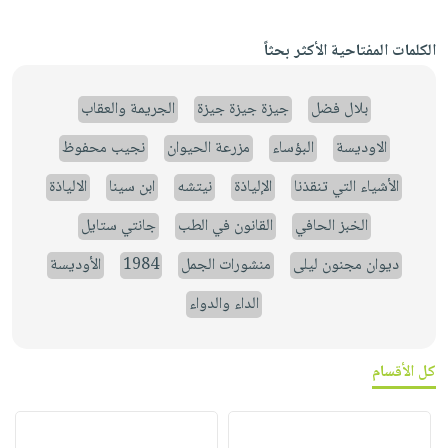
الكلمات المفتاحية الأكثر بحثاً
بلال فضل
جيزة جيزة جيزة
الجريمة والعقاب
الاوديسة
البؤساء
مزرعة الحيوان
نجيب محفوظ
الأشياء التي تنقذنا
الإلياذة
نيتشه
ابن سينا
الالياذة
الخبز الحافي
القانون في الطب
جانتي ستايل
ديوان مجنون ليلى
منشورات الجمل
1984
الأوديسة
الداء والدواء
كل الأقسام