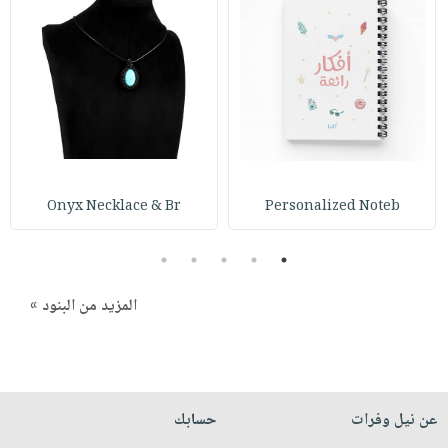
صابون
فيديوهات
عربة
أطفال
أسئلة
التسوق
مناسبات
يتكرر
طرحها
نشرة
الإصدارات
خدمات
نيل
وفرات
Onyx Necklace & Br
Personalized Noteb
انشر
كتابك
5
4
3
2
1
تواصل
معنا
المزيد من البنود »
عن نيل وفرات
حسابك