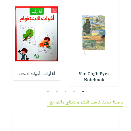
Van Cogh Eyes
أنا أركب - أدوات الاستف
 1
Notebook
5
4
3
2
1
وصلنا حديثاً لـ سما للنشر والإنتاج والتوزيع :