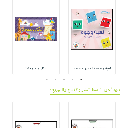
لعبة وجوه ؛ تعابير مضحك
أفكار ورسومات
5
4
3
2
1
بنود أخرى لـ سما للنشر والإنتاج والتوزيع :