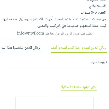
العناية
الأكثر
شحن
المادة:
عادي
أدوات
بالأسنان
مبيعاً
مجاني
العمر:
6-9 سنوات
المائدة
الحمية
العودة
مواصفات المنتج:
تعلم
هذه
العجلة
أدوات
الاستفهام
وطرق
استخدامها
بنود
الأوعية
والتغذية
للمدارس
لبناء
جملة
استفهام
صحيحة
في
التركيب
والمعنى.
مختارة
والتخزين
اشتراكات
اكسسوارات
info@nwf.com
لطلب كميّة كبيرة، الرجاء التواصل معنا على
أدوات
كتب
كل
بحث
المطبخ
الاشتراكات
اكسسوارات
متقدم
الزبائن الذين اشتروا هذا البند اشتروا أيضاً
الزبائن الذين شاهدوا هذا البند
منزلية
صندوق
القراءة
اكسسوارات
لايوجد بنود
نيل
iKitab
ملابس
وفرات
بلا
مطرزات
حدود
عن
حقائب
حسابك
أكثر البنود مشاهدةً حالياً:
الشركة
حلي
لائحة
سياسة
عناية
الأمنيات
الشركة
بالذات