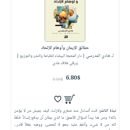
العناية
الأكثر
شحن
أدوات
بالأسنان
مبيعاً
مجاني
المائدة
الحمية
العودة
بنود
الأوعية
والتغذية
للمدارس
مختارة
والتخزين
اشتراكات
اكسسوارات
أدوات
كتب
كل
بحث
حقائق الإيمان وأوهام الإلحاد
المطبخ
الاشتراكات
اكسسوارات
متقدم
لـ هادي المدرسي
| دار المحجة البيضاء للطباعة والنشر والتوزيع |
منزلية
صندوق
ورقي غلاف عادي
القراءة
اكسسوارات
6.80$
iKitab
ملابس
8.00$
نيل
بلا
مطرزات
وفرات
حدود
حقائب
عن
حسابك
حلي
الشركة
نبذة الناشر:
كنت أتساءل منذ صغري ولازلت: كيف يعيش من لا يؤمن
عناية
لائحة
سياسة
بالله؟ ومن هنا يبدأ السؤال الأعمق: ما الذي يمكن أن يدفع إنساناً خَلَقَهُ
بالذات
الأمنيات
الله من لا شيء، وأنعَمَ عليه بنعمِ لا تُحصى، ووهبه عقلاً قادر...
الشركة