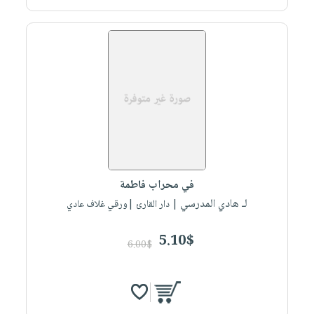
في محراب فاطمة
لـ هادي المدرسي
| دار القارئ |ورقي غلاف عادي
5.10$
6.00$