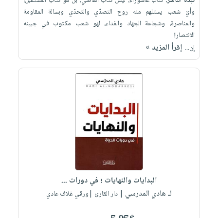
نبذة الناشر:
كتاب عاشوراء، ليس كتاب الماضي، بل هو كتاب المستقبل،
وأيّ شعب يستلهم منه روح التصدّي والتحدّي وبسالة المقاومة
والمناصرة، وشجاعة الجهاد والفداء، لهو شعب مكتوب في جبينه
الانتصار!
إقرأ المزيد »
إن...
البدايات والنهايات ؛ في دورات ...
لـ هادي المدرسي
| دار القارئ |ورقي غلاف عادي