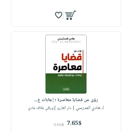
رؤى عن قضايا معاصرة ؛ إجابات ع...
لـ هادي المدرسي
| دار القارئ |ورقي غلاف عادي
7.65$
9.00$