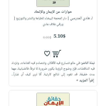
إختياراتنا
تعليمية
أسئلة
إختياراتنا
المواضيع
iKitab
يتكرر
حوارات عن الإيمان والإلحاد
كتب
بلا
الأكثر
طرحها
لـ هادي المدرسي
أكاديمية
| دار المحجة البيضاء للطباعة والنشر والتوزيع |
الصحة
حدود
مبيعاً
تحميل
ورقي غلاف عادي
والعناية
صندوق
أسئلة
وسائل
masmu3
الشخصية
القراءة
يتكرر
تعليمية
5.10$
على
جديد
6.00$
English
طرحها
صندوق
Android
books
الكل
تحميل
القراءة
تحميل
iKitab
أجهزة
جوائز
المطبخ
masmu3
على
العناية
والسفرة
على
نبذة الناشر:
في عالمٍ تتسارع فيه الأفكار، وتتصادم فيه القناعات، وتزداد
Android
جديد
الشخصية
Apple
فيه التناقضات، فإنّ وضوح الرؤية يكون ضرورة لا ترفاً؛ فالضبابية، مهما
تحميل
العناية
بدت خفيفة، قد تقود إلى نتائج كارثية. ألا نرى كيف أن غباراً...
الكل
إقرأ المزيد »
iKitab
وتصفيف
أواني
متجر
على
الشعر
الطهي
الهدايا
Apple
العناية
أدوات
بالجسم
أقسام
الخبز