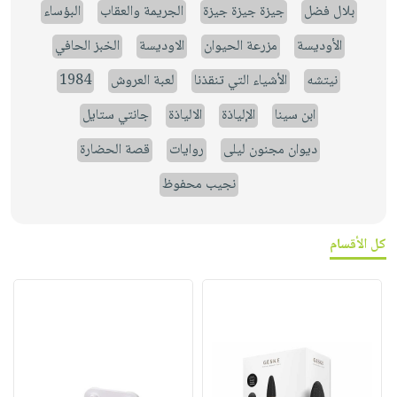
بلال فضل
جيزة جيزة جيزة
الجريمة والعقاب
البؤساء
الأوديسة
مزرعة الحيوان
الاوديسة
الخبز الحافي
نيتشه
الأشياء التي تنقذنا
لعبة العروش
1984
ابن سينا
الإلياذة
الالياذة
جانتي ستايل
ديوان مجنون ليلى
روايات
قصة الحضارة
نجيب محفوظ
كل الأقسام