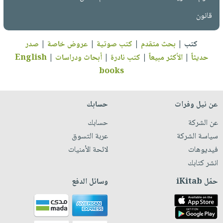
قانون
كتب
|
بحث متقدم
|
كتب صوتية
|
عروض خاصة
|
صدر
حديثاً
|
الأكثر مبيعاً
|
كتب نادرة
|
أبحاث ودراسات
|
English
books
عن نيل وفرات
حسابك
عن الشركة
حسابك
سياسة الشركة
عربة التسوق
فيديوهات
لائحة الأمنيات
انشر كتابك
حمّل iKitab
وسائل الدفع