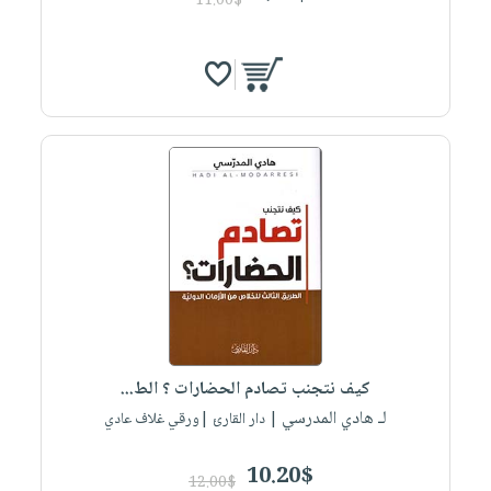
11.00$
كيف نتجنب تصادم الحضارات ؟ الط...
لـ هادي المدرسي
| دار القارئ |ورقي غلاف عادي
10.20$
12.00$