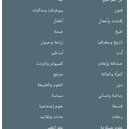
فنون
بيوغرافيا ومذكرات
إقتصاد وأعمال
أطفال
طبخ
صحة
تاريخ وجغرافيا
زراعة وحيوان
أدب
أساطير
صحافة وإعلام
كمبيوتر وانترنت
المرأة والعائلة
مراجع
دين
العلوم والطبيعة
رياضة وتسالي
سياسة
فلسفة
علوم إجتماعية
رحلات
عادات وتقاليد
علوم عسكرية
علم النفس