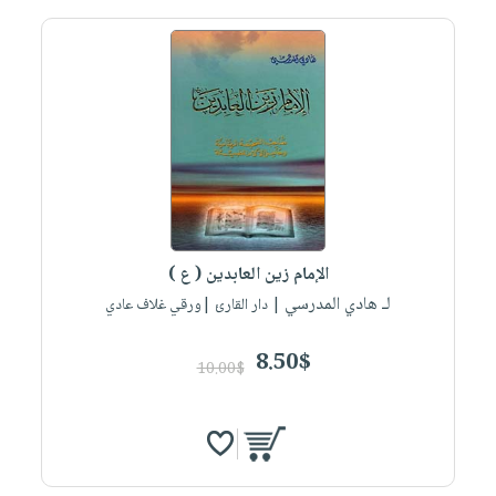
الإمام زين العابدين ( ع )
لـ هادي المدرسي
| دار القارئ |ورقي غلاف عادي
8.50$
10.00$