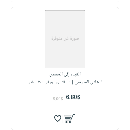
العبور إلى الحسين
لـ هادي المدرسي
| دار القارئ |ورقي غلاف عادي
6.80$
8.00$