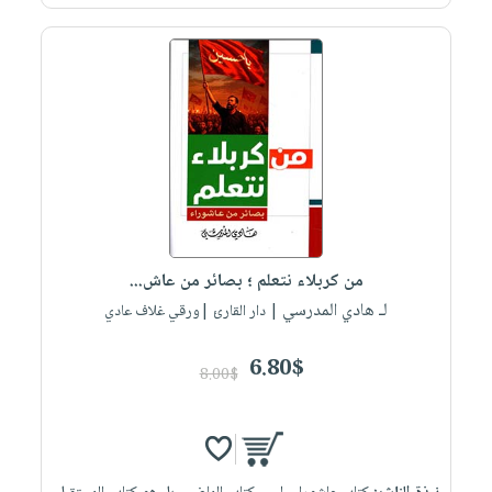
من كربلاء نتعلم ؛ بصائر من عاش...
لـ هادي المدرسي
| دار القارئ |ورقي غلاف عادي
6.80$
8.00$