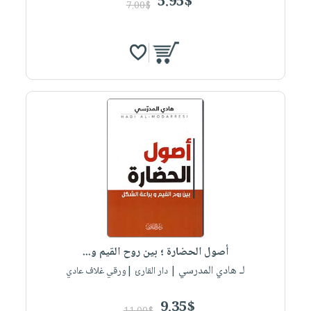
5.95$
7.00$
أصول الحضارة ؛ بين روح القيم و...
لـ هادي المدرسي
| دار القارئ |ورقي غلاف عادي
9.35$