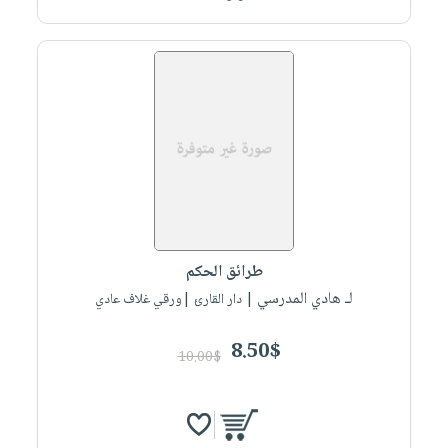
طرائق الحكم
لـ هادي المدرسي
| دار القارئ |ورقي غلاف عادي
8.50$
10.00$