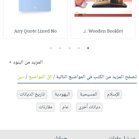
Wooden Booklet : ك
Any Quote Lined No
5
4
3
2
1
المزيد من البنود »
تصفح المزيد من الكتب في المواضيع التالية /
كل المواضيع
/
دين
الإسلام
المسيحية
اليهودية
تاريخ الديانات
ديانات أخرى
عام
مقارنات
عن نيل وفرات
حسابك