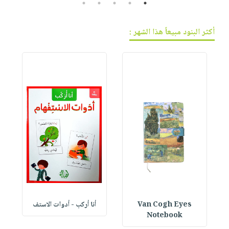
5
4
3
2
1
أكثر البنود مبيعاً هذا الشهر :
Van Cogh Eyes
أنا أركب - أدوات الاستف
 1
Notebook