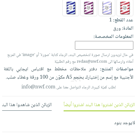
العناية
الأكثر
شحن
أدوات
بالأسنان
مبيعاً
مجاني
المائدة
عدد القطع:
1
الحمية
العودة
بنود
الأوعية
المادة:
ورق
والتغذية
للمدارس
مختارة
والتخزين
اشتراكات
المعلومات المخصصة:
اكسسوارات
أدوات
كتب
كل
بحث
المطبخ
في حال تريدون ارسال صورة لتخصيص البند، الرجاء كتابة 'صورة' أو 'image' في المربع
الاشتراكات
اكسسوارات
متقدم
أعلاه وارسالها الى redas@nwf.com مع رقم الطلبيّة
منزلية
صندوق
مواصفات المنتج:
دفتر
ملاحظات
مخطط
مع
اقتباس
ايجابي
باللغة
القراءة
اكسسوارات
الأجنبية
مع
إسم
من
إختيارك
بحجم
A5
مكوّن
من
100
ورقة
وغطاء
صلب.
نيل
iKitab
ملابس
info@nwf.com
لطلب كميّة كبيرة، الرجاء التواصل معنا على
وفرات
بلا
مطرزات
حدود
عن
حقائب
حسابك
الزبائن الذين اشتروا هذا البند اشتروا أيضاً
الزبائن الذين شاهدوا هذا البند
الشركة
حلي
لائحة
سياسة
عناية
لايوجد بنود
الأمنيات
الشركة
بالذات