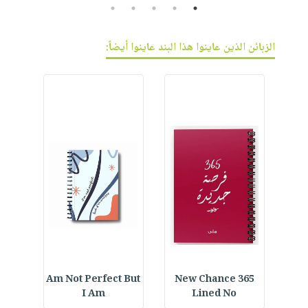
5
4
3
2
1
الزبائن الذين عاينوا هذا البند عاينوا أيضاً:
Daily
Am Not Perfect But
365 New Chance
I Am
Lined No