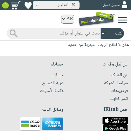
كل المتاجر
تسجيل دخول
0
كتب
ورقية
المواضيع
صدر
كتب
عذراً لا نتائج الرجاء التجربة من جديد
حديثاً
الكترونية
الأكثر
الصفحة
عن نيل وفرات
حسابك
مبيعاً
الرئيسية
كتب
عن الشركة
حسابك
جوائز
صدر
صوتية
سياسة الشركة
عربة التسوق
شحن
حديثاً
فيديوهات
لائحة الأمنيات
الصفحة
مخفض
الأكثر
انشر كتابك
الرئيسية
عروض
أطفال
مبيعاً
حمّل iKitab
وسائل الدفع
masmu3
خاصة
وناشئة
كتب
بلا
صفحات
مجانية
الصفحة
وسائل
حدود
مشوقة
الرئيسية