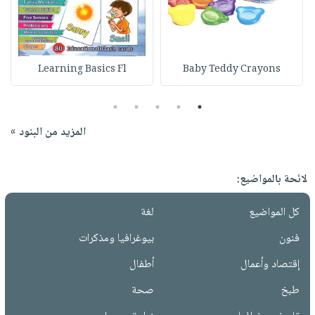
Learning Basics Fl
Baby Teddy Crayons
5
4
3
2
1
المزيد من البنود »
لائحة بالمواضيع:
كل المواضيع
لغة
فنون
بيوغرافيا ومذكرات
إقتصاد وأعمال
أطفال
طبخ
صحة