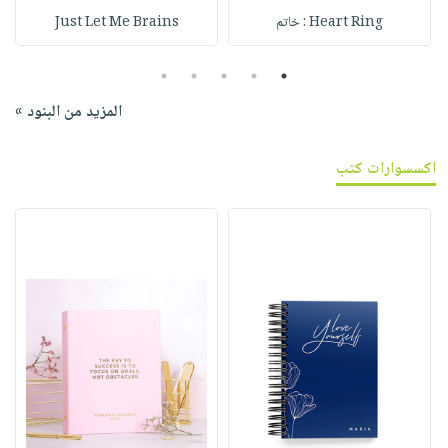
Heart Ring : خاتم
Just Let Me Brains
5
4
3
2
1
المزيد من البنود »
اكسسوارات كتب