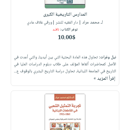
إختياراتنا
تعليمية
أسئلة
إختياراتنا
المواضيع
iKitab
يتكرر
المدارس التاريخية الكبرى
كتب
بلا
الأكثر
طرحها
لـ محمد مراد
أكاديمية
| دار الفقيه للنشر |ورقي غلاف عادي
الصحة
حدود
مبيعاً
تحميل
توفر الكتاب:
نافـد
والعناية
صندوق
أسئلة
إختياراتنا
masmu3
10.00$
الشخصية
القراءة
يتكرر
وسائل
على
جديد
English
طرحها
تعليمية
Android
books
نيل وفرات:
تحاول هذه المادة البحثية التي بين أيدينا، والتي أعدت في
الكل
تحميل
صندوق
تحميل
الأصل كمحاضرات ألقاها المؤلف على طلاب دبلوم الدراسات العليا في
iKitab
أجهزة
القراءة
المطبخ
masmu3
التاريخ في الجامعة اللبنانية، تحاول دراسة التاريخ البشري بالوقوف ع...
على
العناية
والسفرة
على
جوائز
إقرأ المزيد »
Android
جديد
الشخصية
Apple
تحميل
العناية
الكل
iKitab
وتصفيف
أواني
متجر
على
الشعر
الطهي
الهدايا
Apple
العناية
أدوات
بالجسم
أقسام
الخبز