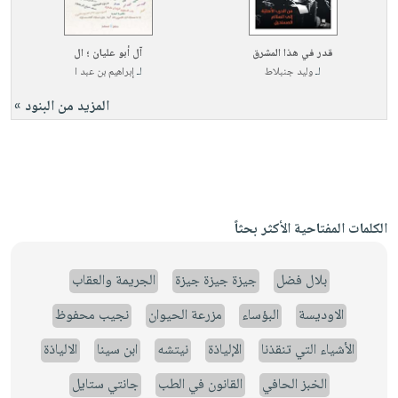
قدر في هذا المشرق
آل أبو عليان ؛ ال
لـ
وليد جنبلاط
لـ
إبراهيم بن عبد ا
المزيد من البنود »
الكلمات المفتاحية الأكثر بحثاً
بلال فضل
جيزة جيزة جيزة
الجريمة والعقاب
الاوديسة
البؤساء
مزرعة الحيوان
نجيب محفوظ
الأشياء التي تنقذنا
الإلياذة
نيتشه
ابن سينا
الالياذة
الخبز الحافي
القانون في الطب
جانتي ستايل