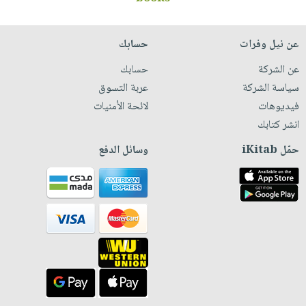
عن نيل وفرات
حسابك
عن الشركة
حسابك
سياسة الشركة
عربة التسوق
فيديوهات
لائحة الأمنيات
انشر كتابك
حمّل iKitab
وسائل الدفع