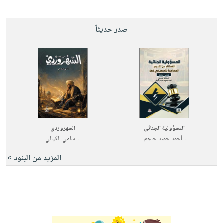
صدر حديثاً
المسؤولية الجنائي
السهروردي
لـ
أحمد حميد حاجم ا
لـ
سامي الكيالي
المزيد من البنود »