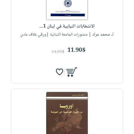
صابون
فيديوهات
عربة
أطفال
أسئلة
التسوق
مناسبات
يتكرر
الانتخابات النيابية في لبنان 1...
طرحها
نشرة
لـ محمد مراد
| منشورات الجامعة اللبنانية |ورقي غلاف عادي
الإصدارات
خدمات
نيل
11.90$
14.00$
وفرات
انشر
كتابك
تواصل
معنا