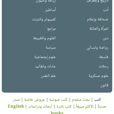
تاريخ وجغرافيا
زراعة وحيوان
أدب
أساطير
صحافة وإعلام
كمبيوتر وانترنت
المرأة والعائلة
مراجع
دين
العلوم والطبيعة
رياضة وتسالي
سياسة
فلسفة
علوم إجتماعية
رحلات
عادات وتقاليد
علوم عسكرية
علم النفس
قانون
كتب
|
بحث متقدم
|
كتب صوتية
|
عروض خاصة
|
صدر
حديثاً
|
الأكثر مبيعاً
|
كتب نادرة
|
أبحاث ودراسات
|
English
books