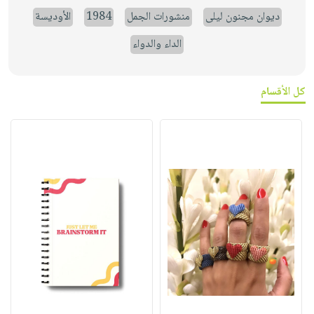
ديوان مجنون ليلى
منشورات الجمل
1984
الأوديسة
الداء والدواء
كل الأقسام