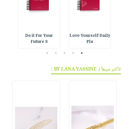
ined
Do it For Your
Love Yourself Daily
Tempera 1000ML :
Future S
Pla
5
4
3
2
1
الأكثر مبيعاً لـ BY LANA YASSINE :