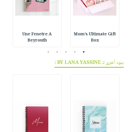
Une Fenetre A
Mom’s Ultimate Gift
Beyrouth
Box
5
4
3
2
1
بنود أخرى لـ BY LANA YASSINE :