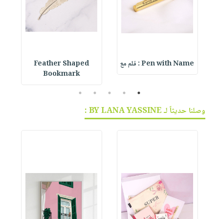
Pen with Name : قلم مع
Feather Shaped
 &
Bookmark
5
4
3
2
1
وصلنا حديثاً لـ BY LANA YASSINE :