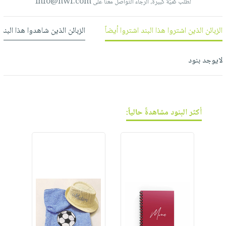
فيديوهات
info@nwf.com
لطلب كميّة كبيرة، الرجاء التواصل معنا على
صابون
عربة
أسئلة
التسوق
أطفال
يتكرر
الزبائن الذين اشتروا هذا البند اشتروا أيضاً
الزبائن الذين شاهدوا هذا البند
مناسبات
طرحها
نشرة
الإصدارات
خدمات
لايوجد بنود
نيل
وفرات
انشر
أكثر البنود مشاهدةً حالياً:
كتابك
تواصل
معنا