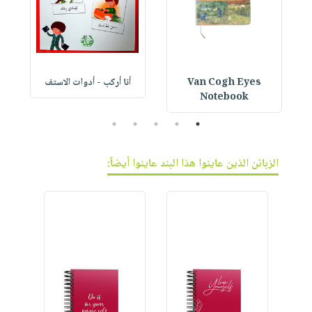
Van Cogh Eyes
أنا أركب - أدوات الاستف
 1
Notebook
5
4
3
2
1
الزبائن الذين عاينوا هذا البند عاينوا أيضاً: