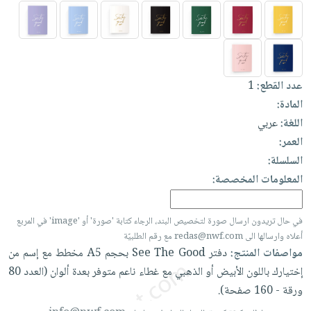
العناية
الأكثر
شحن
أدوات
بالأسنان
مبيعاً
مجاني
المائدة
الحمية
العودة
بنود
الأوعية
والتغذية
للمدارس
مختارة
والتخزين
اشتراكات
عدد القطع:
1
اكسسوارات
أدوات
المادة:
كتب
كل
بحث
المطبخ
اللغة:
عربي
الاشتراكات
اكسسوارات
متقدم
العمر:
منزلية
صندوق
السلسلة:
القراءة
اكسسوارات
المعلومات المخصصة:
نيل
iKitab
ملابس
وفرات
بلا
مطرزات
في حال تريدون ارسال صورة لتخصيص البند، الرجاء كتابة 'صورة' أو 'image' في المربع
حدود
عن
حقائب
حسابك
أعلاه وارسالها الى redas@nwf.com مع رقم الطلبيّة
الشركة
مواصفات المنتج:
دفتر
Good
The
See
بحجم
A5
مخطط
مع
إسم
من
حلي
لائحة
سياسة
إختيارك
باللون
الأبيض
أو
الذهبي
مع
غطاء
ناعم
متوفر
بعدة
ألوان
(العدد
80
عناية
الأمنيات
الشركة
ورقة
-
160
صفحة).
بالذات