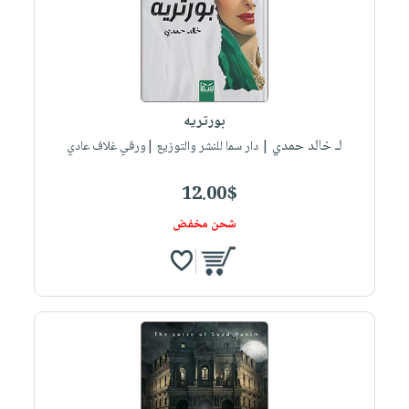
صابون
فيديوهات
عربة
أطفال
أسئلة
التسوق
مناسبات
يتكرر
طرحها
نشرة
الإصدارات
خدمات
بورتريه
نيل
لـ خالد حمدي
| دار سما للنشر والتوزيع |ورقي غلاف عادي
وفرات
12.00$
انشر
كتابك
شحن مخفض
تواصل
معنا