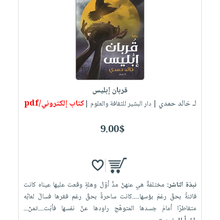
قربان إبليس
لـ خالد حمدي
كتاب إلكتروني/pdf
| دار البشير للثقافة والعلوم |
9.00$
نبذة الناشر:
مختلفةٌ هي عنهنّ مذْ أوّل وهلةٍ وقعت عليها عيناه كانت
فاتنةً بحقّ رغمَ بؤسها.....كانت ساحرةً بحقّ رغم فقرها فسالَ لعابُه
متقاطرًا أمامَ جسدها المتوهّج راودها عنْ نفسها فأبَت....تمنّ...