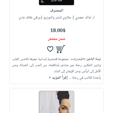
العناية
الأكثر
شحن
أدوات
بالأسنان
مبيعاً
المحترف
مجاني
المائدة
الحمية
لـ خالد حمدي
العودة
| حكاوي للنشر والتوزيع |ورقي غلاف عادي
بنود
الأوعية
والتغذية
للمدارس
مختارة
والتخزين
اشتراكات
18.00$
اكسسوارات
أدوات
كتب
كل
شحن مخفض
بحث
المطبخ
الاشتراكات
اكسسوارات
متقدم
منزلية
صندوق
نبذة الناشر:
«المُحترف».. مجموعة قصصية إنسانية عميقة تلامس القلب
القراءة
اكسسوارات
وتثير التفكير. رحلة عبر مشاعر مُتناقضة، من الحب إلى الخيانة، ومن
iKitab
ملابس
نيل
الأمل إلى اليأس، ومن الإيمان إلى الشك.
بلا
مطرزات
إقرأ المزيد »
وفرات
يأخذنا الكاتب في رحلة ...
حدود
حقائب
عن
حسابك
حلي
الشركة
عناية
لائحة
سياسة
بالذات
الأمنيات
الشركة