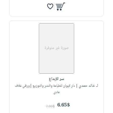
سر الإبداع
لـ خالد حمدي
| دار كيوان للطباعة والنشر والتوزيع |ورقي غلاف
عادي
6.65$
7.00$