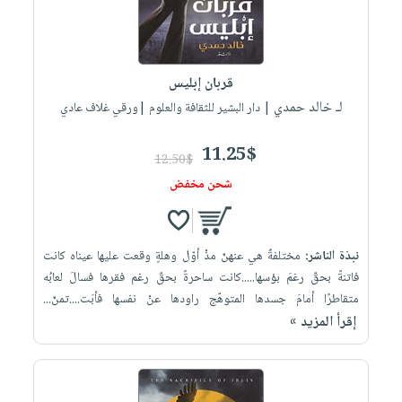
قربان إبليس
لـ خالد حمدي
| دار البشير للثقافة والعلوم |ورقي غلاف عادي
11.25$
12.50$
شحن مخفض
نبذة الناشر:
مختلفةٌ هي عنهنّ مذْ أوّل وهلةٍ وقعت عليها عيناه كانت
فاتنةً بحقّ رغمَ بؤسها.....كانت ساحرةً بحقّ رغم فقرها فسالَ لعابُه
متقاطرًا أمامَ جسدها المتوهّج راودها عنْ نفسها فأبَت....تمنّ...
إقرأ المزيد »