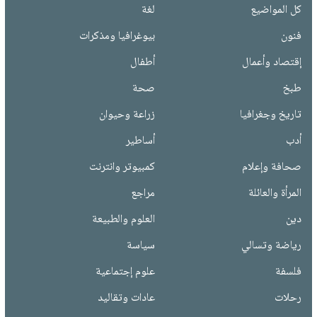
كل المواضيع
لغة
فنون
بيوغرافيا ومذكرات
إقتصاد وأعمال
أطفال
طبخ
صحة
تاريخ وجغرافيا
زراعة وحيوان
أدب
أساطير
صحافة وإعلام
كمبيوتر وانترنت
المرأة والعائلة
مراجع
دين
العلوم والطبيعة
رياضة وتسالي
سياسة
فلسفة
علوم إجتماعية
رحلات
عادات وتقاليد