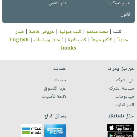
علوم عسكرية
علم النفس
قانون
كتب
|
بحث متقدم
|
كتب صوتية
|
عروض خاصة
|
صدر
حديثاً
|
الأكثر مبيعاً
|
كتب نادرة
|
أبحاث ودراسات
|
English
books
عن نيل وفرات
حسابك
عن الشركة
حسابك
سياسة الشركة
عربة التسوق
فيديوهات
لائحة الأمنيات
انشر كتابك
حمّل iKitab
وسائل الدفع