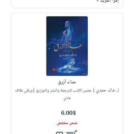
إقرأ المزيد »
حذاء أزرق
لـ خالد حمدي
| عصير الكتب للترجمة والنشر والتوزيع |ورقي غلاف
عادي
6.00$
شحن مخفض