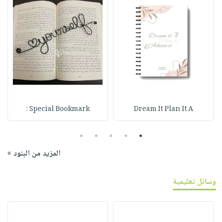
Special Bookmark :
Dream It Plan It A
5
4
3
2
1
المزيد من البنود »
وسائل تعليمية