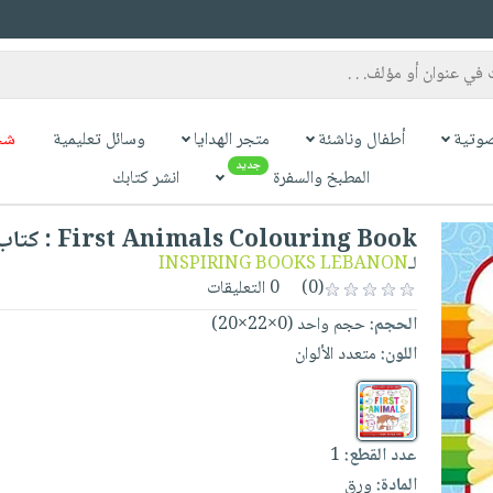
وتية
أطفال وناشئة
متجر الهدايا
وسائل تعليمية
شح
جديد
المطبخ والسفرة
انشر كتابك
First Animals Colouring Book : كتاب تلوين
لـ
INSPIRING BOOKS LEBANON
(0)
0 التعليقات
الحجم:
حجم واحد (0×22×20)
اللون:
متعدد الألوان
عدد القطع:
1
المادة:
ورق