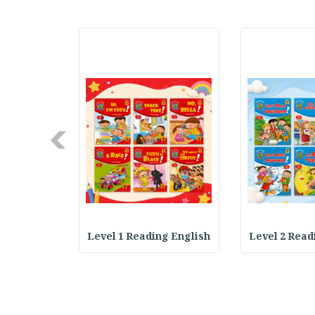
Next
ding Engli
Level 1 Reading English
Level 2 Read