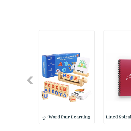
Next
Lined Spira
Word Pair Learning : تع
XCLUSIVE
LECTI