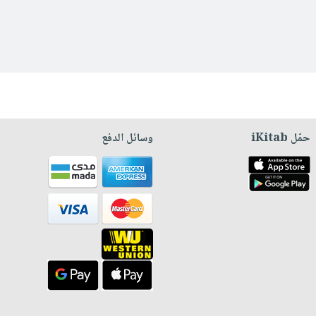
حمّل iKitab
وسائل الدفع