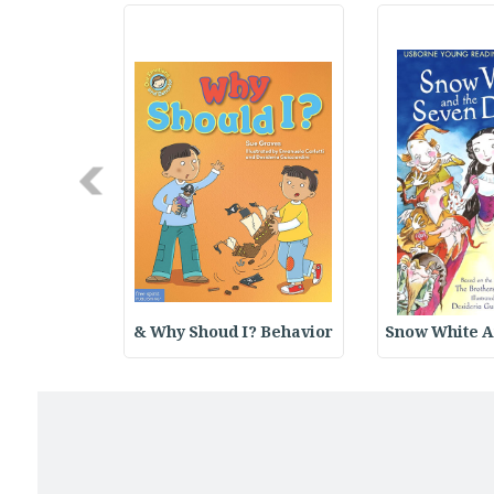
Next
 Structure
Why Shoud I? Behavior &
Snow White A