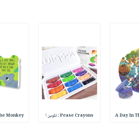
A Day In T
Pease Crayons : تلوين ا
lly The Monkey