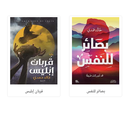
بصائر للنفس
قربان إبليس