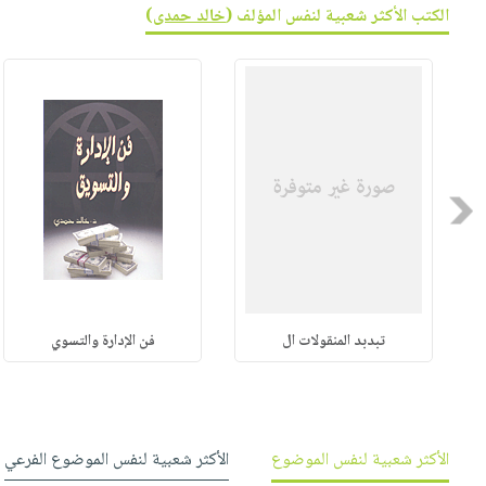
صابون
الكتب الأكثر شعبية لنفس المؤلف (
خالد حمدى
)
فيديوهات
عربة
أطفال
أسئلة
التسوق
مناسبات
يتكرر
طرحها
نشرة
الإصدارات
خدمات
نيل
وفرات
Previous
انشر
كتابك
تواصل
معنا
تبدبد المنقولات ال
فن الإدارة والتسوي
الأكثر شعبية لنفس الموضوع
الأكثر شعبية لنفس الموضوع الفرعي