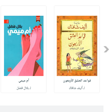
Previous
قواعد العشق الأربعون
أم ميمي
لـ أليف شافاك
لـ بلال فضل