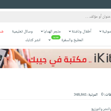
وتية
أطفال وناشئة
متجر الهدايا
وسائل تعليمية
شح
جديد
المطبخ والسفرة
انشر كتابك
قات:
0
المرتبة:
348,841
لنشر والتوزيع