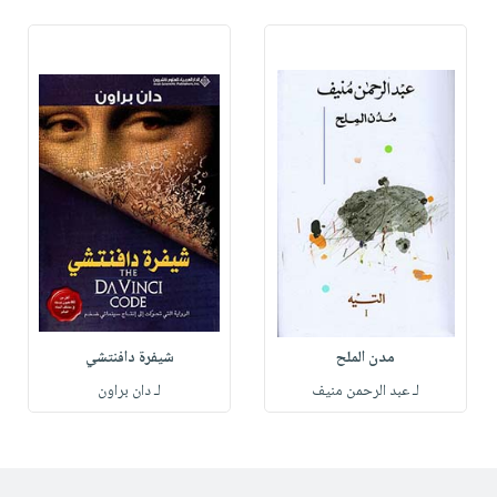
مدن الملح
شيفرة دافنتشي
لـ عبد الرحمن منيف
لـ دان براون