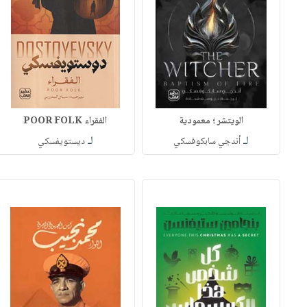
الويتشر ؛ معمودية
الفقراء POOR FOLK
لـ
لـ
أندجي سابكوفسكي
ديستويفسكي