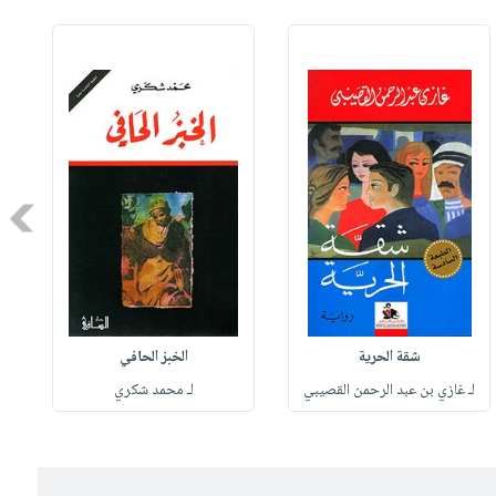
Next
شقة الحرية
الخبز الحافي
لـ غازي بن عبد الرحمن القصيبي
لـ محمد شكري
ل