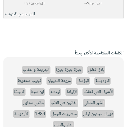
لـ
وليد جنبلاط
لـ
إبراهيم بن عبد ا
المزيد من البنود »
الكلمات المفتاحية الأكثر بحثاً
بلال فضل
جيزة جيزة جيزة
الجريمة والعقاب
الاوديسة
البؤساء
مزرعة الحيوان
نجيب محفوظ
الأشياء التي تنقذنا
الإلياذة
نيتشه
ابن سينا
الالياذة
الخبز الحافي
القانون في الطب
جانتي ستايل
ديوان مجنون ليلى
منشورات الجمل
1984
الأوديسة
الداء والدواء