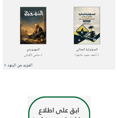
المسؤولية الجنائي
السهروردي
لـ
أحمد حميد حاجم ا
لـ
سامي الكيالي
المزيد من البنود »