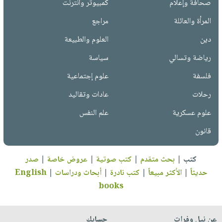
صحافة وإعلام
كمبيوتر وانترنت
المرأة والعائلة
مراجع
دين
العلوم والطبيعة
رياضة وتسالي
سياسة
فلسفة
علوم إجتماعية
رحلات
عادات وتقاليد
علوم عسكرية
علم النفس
قانون
كتب
|
بحث متقدم
|
كتب صوتية
|
عروض خاصة
|
صدر
حديثاً
|
الأكثر مبيعاً
|
كتب نادرة
|
أبحاث ودراسات
|
English
books
عن نيل وفرات
حسابك