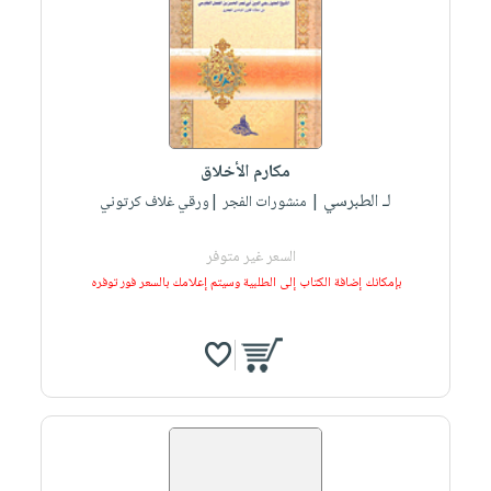
صابون
فيديوهات
عربة
أطفال
أسئلة
التسوق
مناسبات
يتكرر
طرحها
نشرة
الإصدارات
خدمات
مكارم الأخلاق
نيل
لـ الطبرسي
| منشورات الفجر |ورقي غلاف كرتوني
وفرات
انشر
السعر غير متوفر
كتابك
بإمكانك إضافة الكتاب إلى الطلبية وسيتم إعلامك بالسعر فور توفره
تواصل
معنا