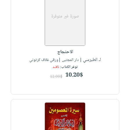
الاحتجاج
لـ الطبرسي
| دار المجتبى |ورقي غلاف كرتوني
توفر الكتاب:
نافـد
10.20$
12.00$