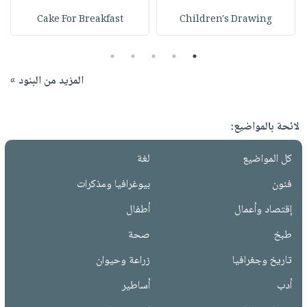
Cake For Breakfast
Children's Drawing
5
4
3
2
1
المزيد من البنود »
لائحة بالمواضيع:
كل المواضيع
لغة
فنون
بيوغرافيا ومذكرات
إقتصاد وأعمال
أطفال
طبخ
صحة
تاريخ وجغرافيا
زراعة وحيوان
أدب
أساطير