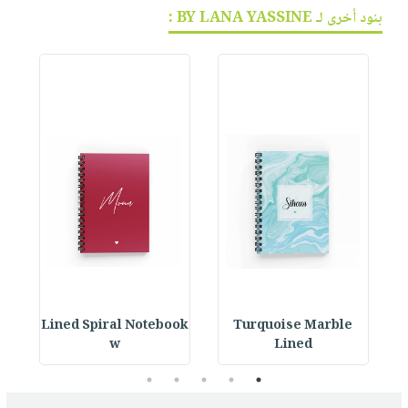
بنود أخرى لـ BY LANA YASSINE :
ok
Lined Spiral Notebook
Turquoise Marble
L
w
Lined
5
4
3
2
1