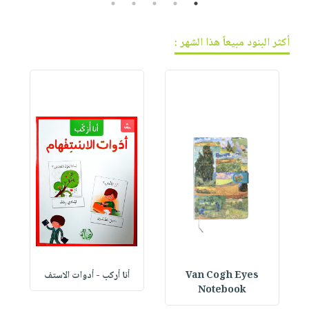
5
4
3
2
1
أكثر البنود مبيعاً هذا الشهر :
Van Cogh Eyes
أنا أركب - أدوات الاستف
 1
Notebook