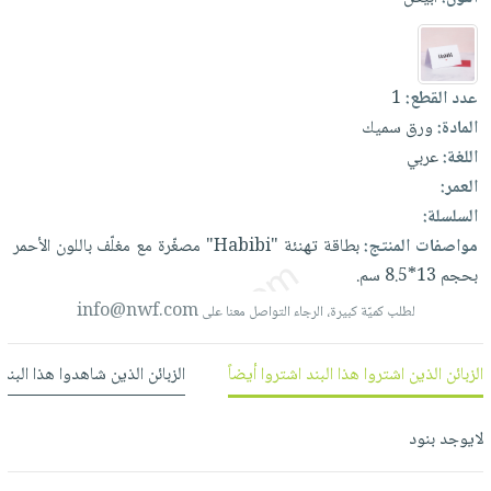
العناية
الأكثر
شحن
أدوات
بالأسنان
مبيعاً
مجاني
المائدة
الحمية
العودة
بنود
الأوعية
عدد القطع:
1
والتغذية
للمدارس
مختارة
والتخزين
اشتراكات
المادة:
ورق سميك
اكسسوارات
أدوات
اللغة:
عربي
كتب
كل
بحث
المطبخ
العمر:
الاشتراكات
اكسسوارات
متقدم
السلسلة:
منزلية
صندوق
مواصفات المنتج:
بطاقة
تهنئة
"Habibi"
مصغّرة
مع
مغلّف
باللون
الأحمر
القراءة
اكسسوارات
بحجم
13*8.5
سم.
نيل
iKitab
ملابس
info@nwf.com
لطلب كميّة كبيرة، الرجاء التواصل معنا على
وفرات
بلا
مطرزات
حدود
عن
حقائب
حسابك
الزبائن الذين اشتروا هذا البند اشتروا أيضاً
الزبائن الذين شاهدوا هذا البند
الشركة
حلي
لائحة
سياسة
عناية
لايوجد بنود
الأمنيات
الشركة
بالذات