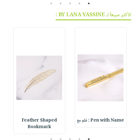
5
4
3
2
1
الأكثر مبيعاً لـ BY LANA YASSINE :
Pen with Name : قلم مع
Feather Shaped
 &
Bookmark
5
4
3
2
1