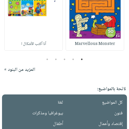
Marvellous Monster
أنا أكتب الأشكال ا
5
4
3
2
1
المزيد من البنود »
لائحة بالمواضيع:
كل المواضيع
لغة
فنون
بيوغرافيا ومذكرات
إقتصاد وأعمال
أطفال