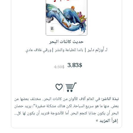
العناية
الأكثر
شحن
أدوات
بالأسنان
مبيعاً
مجاني
المائدة
الحمية
العودة
بنود
الأوعية
والتغذية
للمدارس
مختارة
والتخزين
اشتراكات
اكسسوارات
حديث كائنات البحر
أدوات
كتب
كل
بحث
لـ أوزلم دلبر
المطبخ
| باندا للطباعة والنشر |ورقي غلاف عادي
الاشتراكات
اكسسوارات
متقدم
منزلية
صندوق
3.83$
4.50$
القراءة
اكسسوارات
iKitab
ملابس
نيل
بلا
مطرزات
وفرات
حدود
نبذة الناشر:
في العالم آلاف الألوان من كائنات البحر.. مختلف بعضها عن
حقائب
عن
حسابك
بعض. منها ما هو سريع السباحة، لكن هنالك مشكلة صغيرة”؛ يريد حصان
حلي
الشركة
البحر أن يكون جذابا كنجم البحر. أما الأنشوجة فتريد أن يكون لها كل...
عناية
لائحة
سياسة
إقرأ المزيد »
بالذات
الأمنيات
الشركة