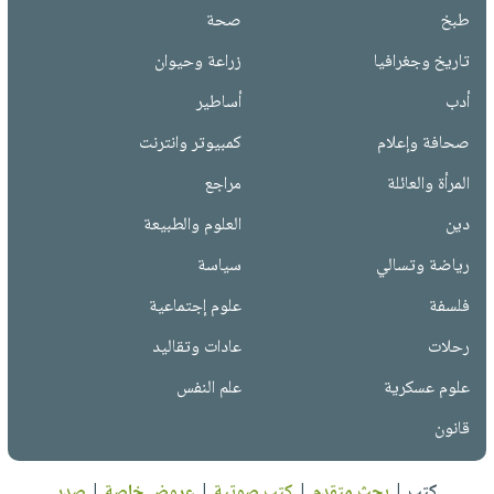
طبخ
صحة
تاريخ وجغرافيا
زراعة وحيوان
أدب
أساطير
صحافة وإعلام
كمبيوتر وانترنت
المرأة والعائلة
مراجع
دين
العلوم والطبيعة
رياضة وتسالي
سياسة
فلسفة
علوم إجتماعية
رحلات
عادات وتقاليد
علوم عسكرية
علم النفس
قانون
كتب
|
بحث متقدم
|
كتب صوتية
|
عروض خاصة
|
صدر