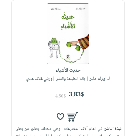
صابون
فيديوهات
عربة
أطفال
أسئلة
التسوق
مناسبات
يتكرر
طرحها
نشرة
الإصدارات
خدمات
نيل
وفرات
انشر
حديث الأشياء
كتابك
لـ أوزلم دلبر
| باندا للطباعة والنشر |ورقي غلاف عادي
تواصل
معنا
3.83$
4.50$
نبذة الناشر:
في العالم آلاف المخترعات.. وهي مختلف بعضها عن بعض.