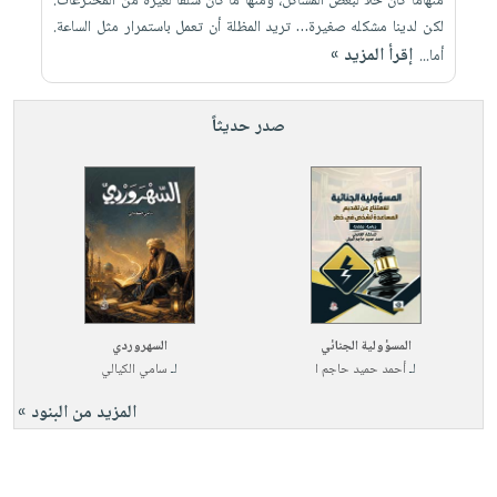
منهاما كان حلا لبعض المشاكل، ومنها ما كان سلفا لغيره من المخترعات.
لكن لدينا مشكله صغيرة… تريد المظلة أن تعمل باستمرار مثل الساعة.
إقرأ المزيد »
أما...
صدر حديثاً
المسؤولية الجنائي
السهروردي
لـ
أحمد حميد حاجم ا
لـ
سامي الكيالي
المزيد من البنود »