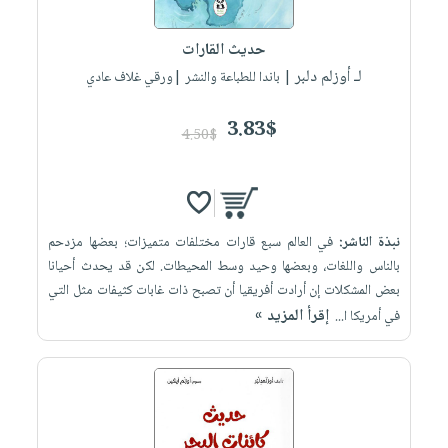
إختياراتنا
تعليمية
أسئلة
إختياراتنا
المواضيع
iKitab
يتكرر
حديث القارات
كتب
بلا
الأكثر
طرحها
لـ أوزلم دلبر
أكاديمية
| باندا للطباعة والنشر |ورقي غلاف عادي
الصحة
حدود
مبيعاً
تحميل
والعناية
صندوق
أسئلة
إختياراتنا
masmu3
3.83$
الشخصية
القراءة
4.50$
يتكرر
وسائل
على
جديد
English
طرحها
تعليمية
Android
books
الكل
تحميل
صندوق
تحميل
iKitab
أجهزة
القراءة
المطبخ
masmu3
نبذة الناشر:
في العالم سبع قارات مختلفات متميزات؛ بعضها مزدحم
على
العناية
والسفرة
على
جوائز
بالناس واللغات، وبعضها وحيد وسط المحيطات. لكن قد يحدث أحيانا
Android
جديد
الشخصية
Apple
بعض المشكلات إن أرادت أفريقيا أن تصبح ذات غابات كثيفات مثل التي
تحميل
العناية
إقرأ المزيد »
في أمريكا ا...
الكل
iKitab
وتصفيف
أواني
متجر
على
الشعر
الطهي
الهدايا
Apple
العناية
أدوات
بالجسم
أقسام
الخبز