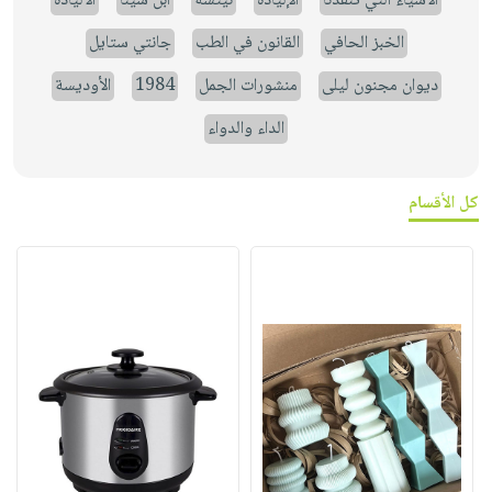
الأشياء التي تنقذنا
الإلياذة
نيتشه
ابن سينا
الالياذة
الخبز الحافي
القانون في الطب
جانتي ستايل
ديوان مجنون ليلى
منشورات الجمل
1984
الأوديسة
الداء والدواء
كل الأقسام