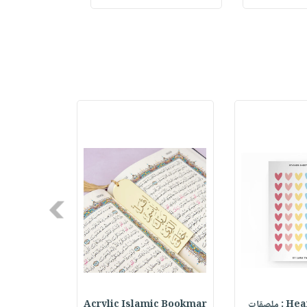
Next
ملصقات
Acrylic Islamic Bookmar
حقيبة مسر