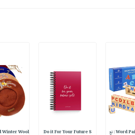
Word  : تع
Do it For Your Future S
 Winter Wool