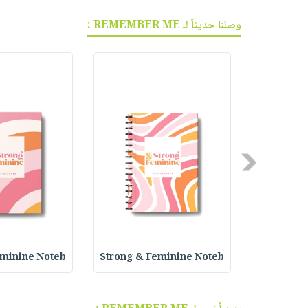
وصلنا حديثاً لـ REMEMBER ME :
Previous
eminine Noteb
Strong & Feminine Noteb
Successfu