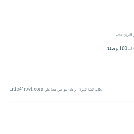
 صورة لتخصيص البند، الرجاء كتابة 'صورة' أو 'image' في المربع أعلاه
لــ
100
وصفة
info@nwf.com
لطلب كميّة كبيرة، الرجاء التواصل معنا على