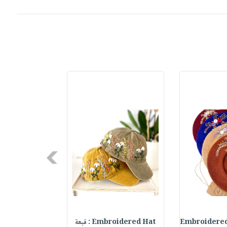
Next
Embroidered
Embroidered Hat : قبعة
elf Daily Pla