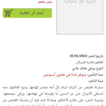
إختياراتنا
تعليمية
شحن مخفض
أسئلة
إختياراتنا
المواضيع
iKitab
يتكرر
كتب
أضف الى الطلبية
بلا
الأكثر
طرحها
أكاديمية
الصحة
حدود
مبيعاً
تحميل
والعناية
صندوق
أسئلة
وسائل
masmu3
الشخصية
القراءة
يتكرر
تعليمية
على
جديد
English
طرحها
صندوق
Android
books
الكل
تحميل
القراءة
تحميل
iKitab
أجهزة
جوائز
المطبخ
masmu3
تاريخ النشر:
01/01/2010
على
العناية
والسفرة
الناشر:
مكتبة العبيكان
على
Android
جديد
الشخصية
النوع:
ورقي غلاف عادي
Apple
تحميل
يتوفر عادة في غضون أسبوعين
العناية
مدة التأمين:
الكل
iKitab
نبذة الناشر:
وتصفيف
أواني
متجر
على
سلسلة قصص من التراث تراث كل أمة مصدر إلهامها، ونبع ثقافتها، منه
الشعر
الطهي
الهدايا
Apple
تستقي الأجيال على مر السنين ما يفيدها في نهضتها، ورقي مجتمعها،
العناية
أدوات
وتربية النشء على مكارم الأخلاق، ومما لا شك فيه أن سلسلة «قصص من
بالجسم
أقسام
الخبز