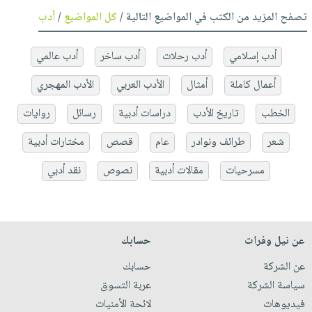
تصفح المزيد من الكتب في المواضيع التالية /
كل المواضيع
/
أدب
أدب إسلامي
أدب رحلات
أدب ساخر
أدب عالمي
أعمال كاملة
أمثال
الأدب العربي
الأدب المهجري
الخطب
تاريخ الأدب
دراسات أدبية
رسائل
روايات
شعر
طرائف ونوادر
عام
قصص
مختارات أدبية
مسرحيات
مقالات أدبية
نصوص
نقد أدبي
عن نيل وفرات
حسابك
عن الشركة
حسابك
سياسة الشركة
عربة التسوق
فيديوهات
لائحة الأمنيات