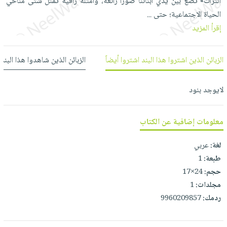
التراث» تضع بين يدي أبنائنا صوراً رائعة، وأمثلة راقية تمثل شتى مناحي
العناية
الأكثر
شحن
أدوات
الحياة الاجتماعية؛ حتى
...
بالأسنان
مبيعاً
مجاني
المائدة
إقرأ المزيد
الحمية
العودة
بنود
الأوعية
والتغذية
للمدارس
مختارة
والتخزين
اشتراكات
الزبائن الذين اشتروا هذا البند اشتروا أيضاً
الزبائن الذين شاهدوا هذا البند
اكسسوارات
أدوات
كتب
كل
بحث
المطبخ
لايوجد بنود
الاشتراكات
اكسسوارات
متقدم
منزلية
صندوق
معلومات إضافية عن الكتاب
القراءة
اكسسوارات
iKitab
ملابس
نيل
لغة:
عربي
بلا
مطرزات
وفرات
طبعة:
1
حدود
حقائب
حجم:
24×17
عن
حسابك
مجلدات:
1
حلي
الشركة
ردمك:
9960209857
عناية
لائحة
سياسة
بالذات
الأمنيات
الشركة