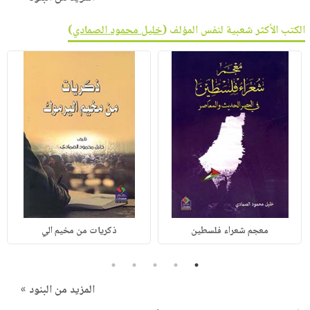
الكتب الأكثر شعبية لنفس المؤلف (
خليل محمود الصمادي
)
معجم شعراء فلسطين
ذكريات من مخيم الي
5
4
3
2
1
المزيد من البنود »