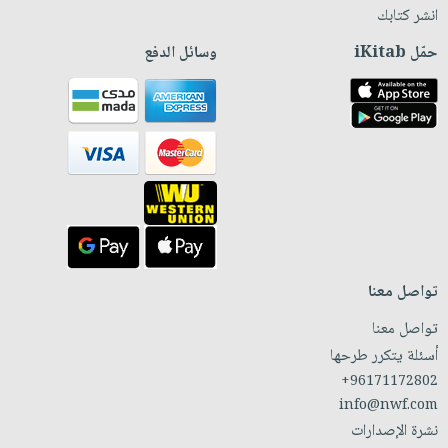
انشر كتابك
حمّل iKitab
وسائل الدفع
تواصل معنا
تواصل معنا
أسئلة يتكرر طرحها
+96171172802
info@nwf.com
نشرة الإصدارات