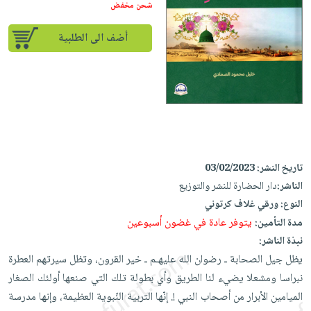
iKitab
تعليمية
شحن مخفض
أسئلة
Ai
بلا
المواضيع
يتكرر
إختيارات
أضف الى الطلبية
حدود
الأكثر
طرحها
كتب
الصحة
أسئلة
مبيعاً
تحميل
أكاديمية
والعناية
يتكرر
وسائل
masmu3
الشخصية
صندوق
طرحها
تعليمية
على
جديد
القراءة
تحميل
صندوق
Android
English
iKitab
الكل
القراءة
تحميل
books
على
أجهزة
جوائز
المطبخ
masmu3
تاريخ النشر:
03/02/2023
Android
العناية
والسفرة
على
الناشر:
دار الحضارة للنشر والتوزيع
تحميل
جديد
الشخصية
Apple
النوع:
ورقي غلاف كرتوني
iKitab
العناية
يتوفر عادة في غضون أسبوعين
مدة التأمين:
الكل
على
وتصفيف
نبذة الناشر:
أواني
متجر
Apple
الشعر
يظل جيل الصحابة ـ رضوان الله عليهـم ـ خير القرون، وتظل سيرتهم العطرة
الطهي
الهدايا
نبراسا ومشعلا يضيء لنا الطريق وأي بطولة تلك التي صنعها أولئك الصغار
العناية
أدوات
الميامين الأبرار من أصحاب النبي !. إنّها التربية النّبوية العظيمة، وإنها مدرسة
بالجسم
أقسام
الخبز