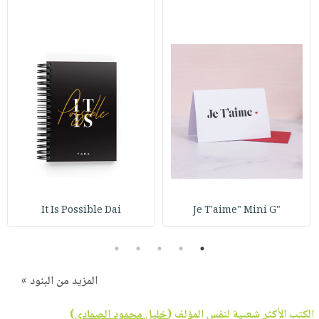
It Is Possible Dai
"Je T'aime" Mini G
5
4
3
2
1
المزيد من البنود »
الكتب الأكثر شعبية لنفس المؤلف (
خليل محمود الصمادي
)