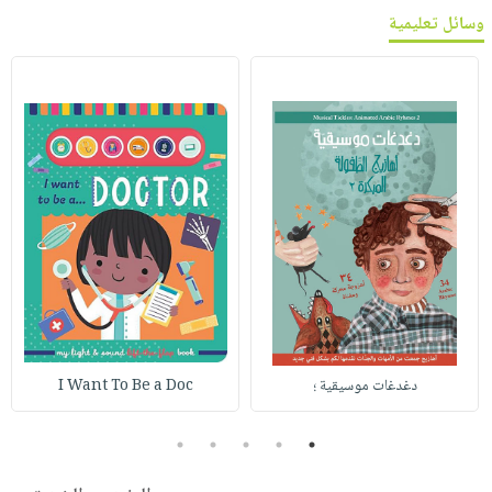
وسائل تعليمية
دغدغات موسيقية ؛
I Want To Be a Doc
5
4
3
2
1