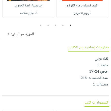
صابون
فيديوهات
كيف تمسك بزمام القوة ؛
انتريستا ؛ لعنة الحروب
عربة
أطفال
أسئلة
لـ روبرت غرين
لـ نجاح سلامة
التسوق
مناسبات
يتكرر
5
4
3
2
1
طرحها
نشرة
الإصدارات
خدمات
المزيد من البنود »
نيل
وفرات
معلومات إضافية عن الكتاب
انشر
لغة:
عربي
كتابك
طبعة:
1
تواصل
حجم:
24×17
معنا
عدد الصفحات:
216
مجلدات:
1
اكسسوارات كتب