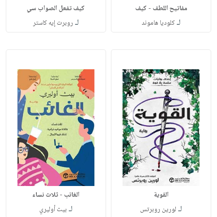
مفاتيح اللطف - كيف
كيف تفعل الصواب سي
لـ
لـ
كلوديا هاموند
روبرت إيه كاستر
القوية
الغائب - ثلاث نساء
لـ
لـ
لورين روبرتس
بيث أوليري