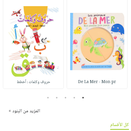
De La Mer - Mon pr
حروف وكلمات ؛ أخطط
5
4
3
2
1
المزيد من البنود »
كل الأقسام