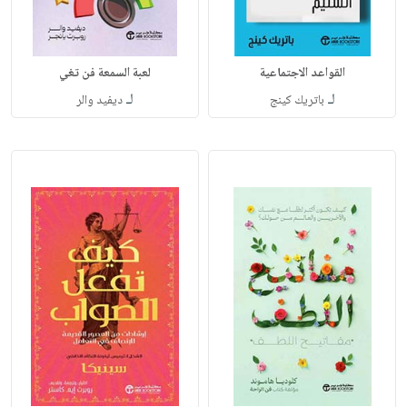
القواعد الاجتماعية
لعبة السمعة فن تغي
لـ
لـ
باتريك كينج
ديفيد والر