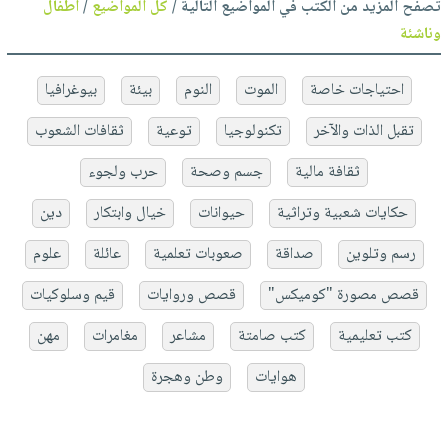
تصفح المزيد من الكتب في المواضيع التالية /
كل المواضيع
/
أطفال
وناشئة
احتياجات خاصة
الموت
النوم
بيئة
بيوغرافيا
تقبل الذات والآخر
تكنولوجيا
توعية
ثقافات الشعوب
ثقافة مالية
جسم وصحة
حرب ولجوء
حكايات شعبية وتراثية
حيوانات
خيال وابتكار
دين
رسم وتلوين
صداقة
صعوبات تعلمية
عائلة
علوم
قصص مصورة "كوميكس"
قصص وروايات
قيم وسلوكيات
كتب تعليمية
كتب صامتة
مشاعر
مغامرات
مهن
هوايات
وطن وهجرة