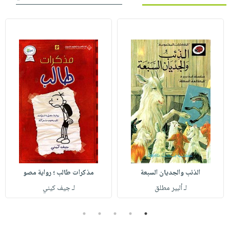
الذئب والجديان السبعة
مذكرات طالب ؛ رواية مصو
لـ ألبير مطلق
لـ جيف كيني
5
4
3
2
1