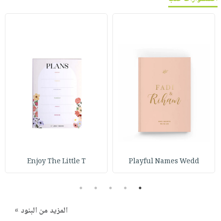
صابون
فيديوهات
عربة
أطفال
أسئلة
التسوق
مناسبات
يتكرر
طرحها
نشرة
الإصدارات
خدمات
نيل
وفرات
انشر
كتابك
تواصل
معنا
Enjoy The Little T
Playful Names Wedd
5
4
3
2
1
المزيد من البنود »