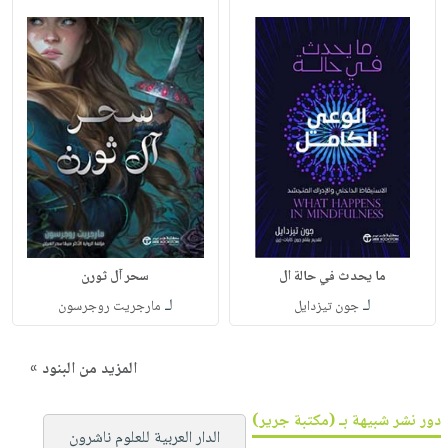
ما يحدث في حالة ال
سحر آل ثورن
لـ
لـ
جون تيزدايل
مارجريت روجرسون
المزيد من البنود »
دور نشر شبيهة بـ (مكتبة جرير)
الدار العربية للعلوم ناشرون