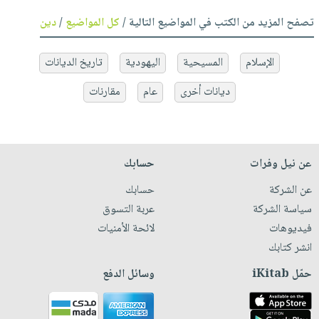
تصفح المزيد من الكتب في المواضيع التالية /
كل المواضيع
/
دين
الإسلام
المسيحية
اليهودية
تاريخ الديانات
ديانات أخرى
عام
مقارنات
عن نيل وفرات
حسابك
عن الشركة
حسابك
سياسة الشركة
عربة التسوق
فيديوهات
لائحة الأمنيات
انشر كتابك
حمّل iKitab
وسائل الدفع