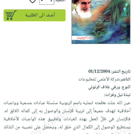
إختياراتنا
الكمية:
تعليمية
أسئلة
إختياراتنا
المواضيع
iKitab
يتكرر
أضف الى الطلبية
كتب
بلا
الأكثر
طرحها
أكاديمية
الصحة
حدود
مبيعاً
تحميل
والعناية
صندوق
أسئلة
إختياراتنا
masmu3
الشخصية
القراءة
يتكرر
وسائل
على
جديد
English
طرحها
تعليمية
Android
books
الكل
تحميل
صندوق
تحميل
iKitab
أجهزة
القراءة
المطبخ
masmu3
تاريخ النشر:
01/12/2004
على
العناية
والسفرة
على
جوائز
الناشر:
شركة الأعلمي للمطبوعات
Android
جديد
الشخصية
Apple
النوع:
ورقي غلاف كرتوني
تحميل
العناية
نبذة نيل وفرات:
الكل
iKitab
وتصفيف
عين الله جلت عظمته تجليه باسم الربوبية سلسلة عبادات جسمية وواجبات
أواني
متجر
على
الشعر
أخلاقية تهدف جميعاً إلى تربية الإنسان والوصول به إلى كماله اللائق له.
الطهي
الهدايا
Apple
فالإنسان في ظلّ العمل بهذه العبادات وتطبيق هذه الواجبات الأخلاقية
العناية
أدوات
يستطيع الوصول إلى الكمال الذي خلق له، ويحصل على نصيبه من اللذائذ
بالجسم
أقسام
الخبز