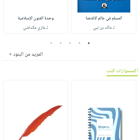
صابون
فيديوهات
عربة
أطفال
أسئلة
التسوق
المسلم في عالم الاقتصا
وحدة الفنون الإسلامية
مناسبات
يتكرر
لـ مالك بن نبي
لـ غازي مكداشي
طرحها
نشرة
الإصدارات
خدمات
5
4
3
2
1
نيل
المزيد من البنود »
وفرات
انشر
اكسسوارات كتب
كتابك
تواصل
معنا