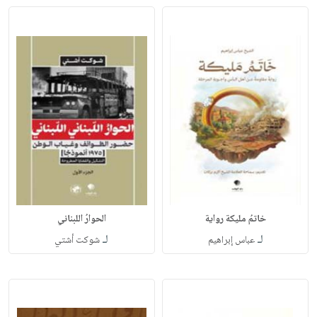
خاتمُ مليكة رواية
الحوارُ اللبناني
لـ
لـ
عباس إبراهيم
شوكت أشتي