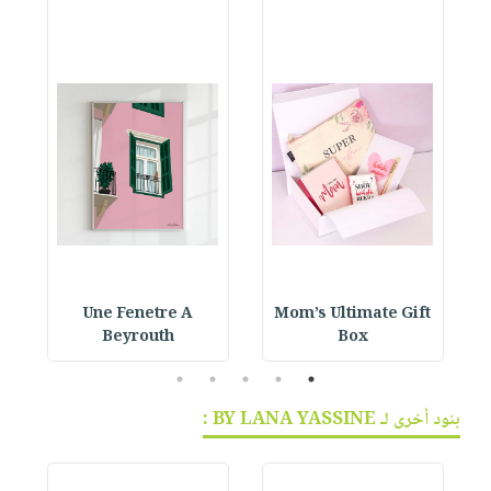
Une Fenetre A
Mom’s Ultimate Gift
Beyrouth
Box
5
4
3
2
1
بنود أخرى لـ BY LANA YASSINE :