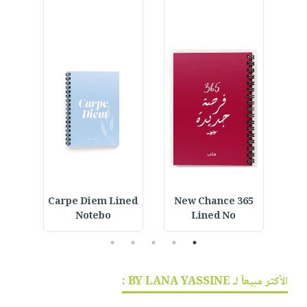
Daily
Carpe Diem Lined
365 New Chance
I A
Notebo
Lined No
5
4
3
2
1
الأكثر مبيعاً لـ BY LANA YASSINE :