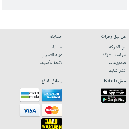
عن نيل وفرات
حسابك
عن الشركة
حسابك
سياسة الشركة
عربة التسوق
فيديوهات
لائحة الأمنيات
انشر كتابك
حمّل iKitab
وسائل الدفع