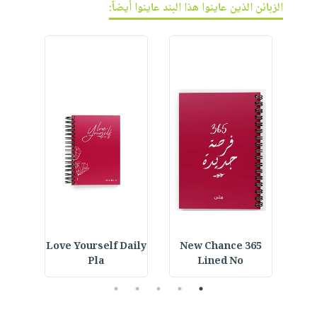
الزبائن الذين عاينوا هذا البند عاينوا أيضاً:
ined
Love Yourself Daily
365 New Chance
Cus
Pla
Lined No
5
4
3
2
1