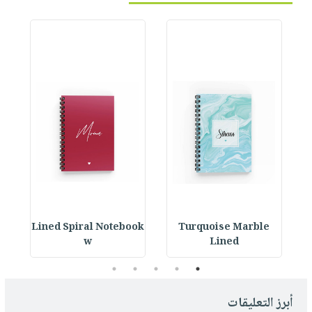
ok
Lined Spiral Notebook
Turquoise Marble
L
w
Lined
5
4
3
2
1
أبرز التعليقات