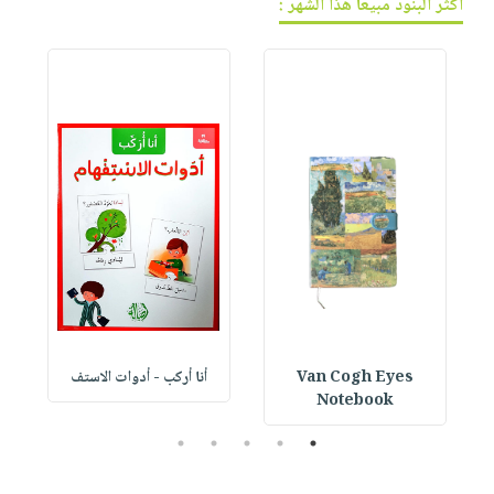
أكثر البنود مبيعاً هذا الشهر :
Van Cogh Eyes
أنا أركب - أدوات الاستف
 1
Notebook
5
4
3
2
1