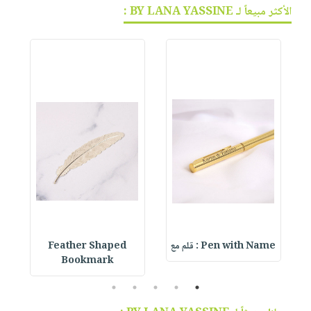
الأكثر مبيعاً لـ BY LANA YASSINE :
Pen with Name : قلم مع
Feather Shaped
 &
Bookmark
5
4
3
2
1