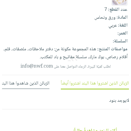
العناية
الأكثر
شحن
أدوات
عدد القطع:
7
بالأسنان
مبيعاً
مجاني
المائدة
المادة:
ورق ونحاس
الحمية
العودة
بنود
الأوعية
اللغة:
عربي
والتغذية
للمدارس
مختارة
والتخزين
العمر:
اشتراكات
اكسسوارات
السلسلة:
أدوات
كتب
كل
بحث
مواصفات المنتج:
هذه
المجموعة
مكونة
من:
دفتر
ملاحظات،
ملصقات،
قلم،
المطبخ
الاشتراكات
اكسسوارات
متقدم
أقلام
رصاص،
بوك
مارك،
سلسلة
مفاتيح
و
باد
للمكتب.
منزلية
صندوق
info@nwf.com
لطلب كميّة كبيرة، الرجاء التواصل معنا على
القراءة
اكسسوارات
نيل
iKitab
ملابس
الزبائن الذين اشتروا هذا البند اشتروا أيضاً
الزبائن الذين شاهدوا هذا البند
وفرات
بلا
مطرزات
حدود
عن
حقائب
حسابك
لايوجد بنود
الشركة
حلي
لائحة
سياسة
عناية
الأمنيات
الشركة
بالذات
أكثر البنود مشاهدةً حالياً: