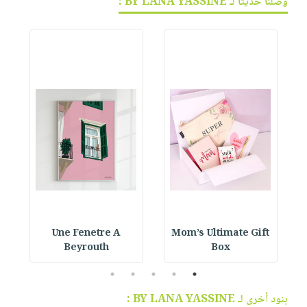
وصلنا حديثاً لـ BY LANA YASSINE :
Une Fenetre A
Mom’s Ultimate Gift
Beyrouth
Box
5
4
3
2
1
بنود أخرى لـ BY LANA YASSINE :