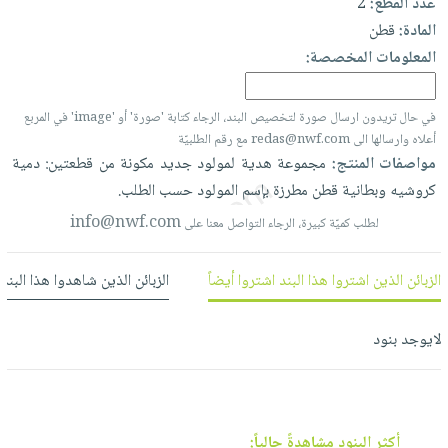
عدد القطع:
2
العناية
الأكثر
شحن
أدوات
المادة:
قطن
بالأسنان
مبيعاً
مجاني
المائدة
المعلومات المخصصة:
الحمية
العودة
بنود
الأوعية
والتغذية
للمدارس
مختارة
والتخزين
اشتراكات
في حال تريدون ارسال صورة لتخصيص البند، الرجاء كتابة 'صورة' أو 'image' في المربع
اكسسوارات
أعلاه وارسالها الى redas@nwf.com مع رقم الطلبيّة
أدوات
كتب
كل
مواصفات المنتج:
مجموعة
هدية
لمولود
جديد
مكونة
من
قطعتين:
دمية
بحث
المطبخ
الاشتراكات
اكسسوارات
كروشيه
وبطانية
قطن
مطرزة
بإسم
المولود
حسب
الطلب.
متقدم
منزلية
صندوق
info@nwf.com
لطلب كميّة كبيرة، الرجاء التواصل معنا على
القراءة
اكسسوارات
نيل
iKitab
ملابس
الزبائن الذين اشتروا هذا البند اشتروا أيضاً
الزبائن الذين شاهدوا هذا البند
وفرات
بلا
مطرزات
حدود
عن
حقائب
لايوجد بنود
حسابك
الشركة
حلي
لائحة
سياسة
عناية
الأمنيات
الشركة
بالذات
أكثر البنود مشاهدةً حالياً: