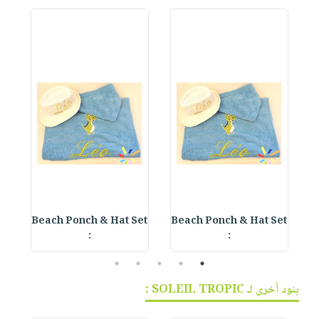
et
Beach Ponch & Hat Set
Beach Ponch & Hat Set
B
:
:
5
4
3
2
1
بنود أخرى لـ SOLEIL TROPIC :