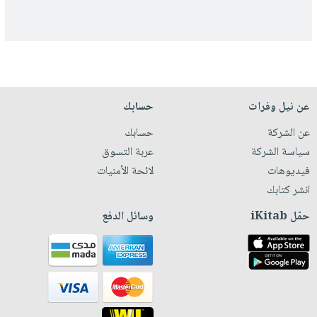
عن نيل وفرات
حسابك
عن الشركة
حسابك
سياسة الشركة
عربة التسوق
فيديوهات
لائحة الأمنيات
انشر كتابك
حمّل iKitab
وسائل الدفع