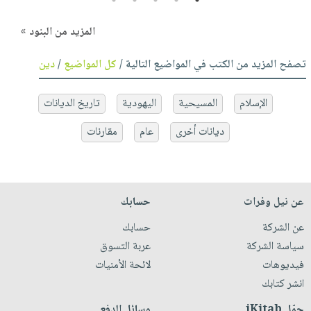
المزيد من البنود »
تصفح المزيد من الكتب في المواضيع التالية /
كل المواضيع
/
دين
الإسلام
المسيحية
اليهودية
تاريخ الديانات
ديانات أخرى
عام
مقارنات
عن نيل وفرات
حسابك
عن الشركة
حسابك
سياسة الشركة
عربة التسوق
فيديوهات
لائحة الأمنيات
انشر كتابك
حمّل iKitab
وسائل الدفع