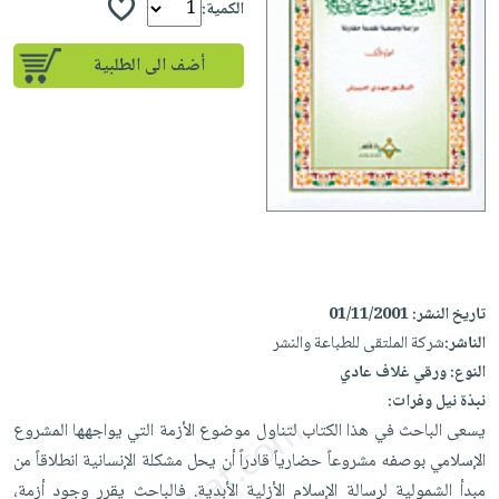
إختياراتنا
تعليمية
الكمية:
أسئلة
إختياراتنا
المواضيع
iKitab
يتكرر
كتب
أضف الى الطلبية
بلا
الأكثر
طرحها
أكاديمية
الصحة
حدود
مبيعاً
تحميل
والعناية
صندوق
أسئلة
وسائل
masmu3
الشخصية
القراءة
يتكرر
تعليمية
على
جديد
English
طرحها
صندوق
Android
books
الكل
تحميل
القراءة
تحميل
iKitab
أجهزة
جوائز
المطبخ
masmu3
على
العناية
والسفرة
على
Android
تاريخ النشر:
01/11/2001
جديد
الشخصية
Apple
الناشر:
شركة الملتقى للطباعة والنشر
تحميل
العناية
الكل
النوع:
ورقي غلاف عادي
iKitab
وتصفيف
أواني
نبذة نيل وفرات:
متجر
على
الشعر
الطهي
يسعى الباحث في هذا الكتاب لتناول موضوع الأزمة التي يواجهها المشروع
الهدايا
Apple
العناية
الإسلامي بوصفه مشروعاً حضارياً قادراً أن يحل مشكلة الإنسانية انطلاقاً من
أدوات
بالجسم
أقسام
مبدأ الشمولية لرسالة الإسلام الأزلية الأبدية. فالباحث يقرر وجود أزمة،
الخبز