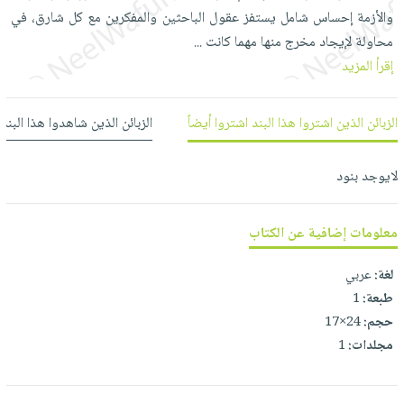
العناية
الأكثر
شحن
والأزمة إحساس شامل يستفز عقول الباحثين والمفكرين مع كل شارق، في
أدوات
بالأسنان
مبيعاً
مجاني
محاولة لإيجاد مخرج منها مهما كانت
...
المائدة
الحمية
العودة
إقرأ المزيد
بنود
الأوعية
والتغذية
للمدارس
مختارة
والتخزين
اشتراكات
اكسسوارات
الزبائن الذين اشتروا هذا البند اشتروا أيضاً
الزبائن الذين شاهدوا هذا البند
أدوات
كتب
كل
بحث
المطبخ
الاشتراكات
اكسسوارات
متقدم
لايوجد بنود
منزلية
صندوق
القراءة
اكسسوارات
معلومات إضافية عن الكتاب
iKitab
ملابس
نيل
بلا
مطرزات
لغة:
عربي
وفرات
حدود
طبعة:
1
حقائب
عن
حسابك
حجم:
24×17
حلي
الشركة
مجلدات:
1
عناية
لائحة
سياسة
بالذات
الأمنيات
الشركة