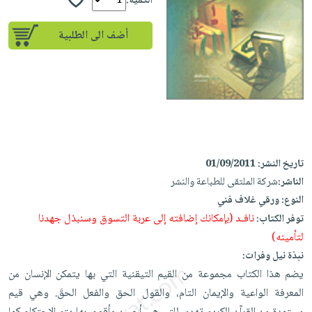
إختياراتنا
الكمية:
تعليمية
أسئلة
إختياراتنا
المواضيع
iKitab
يتكرر
أضف الى الطلبية
كتب
بلا
الأكثر
طرحها
أكاديمية
الصحة
حدود
مبيعاً
تحميل
والعناية
صندوق
أسئلة
وسائل
masmu3
الشخصية
القراءة
يتكرر
تعليمية
على
جديد
English
طرحها
صندوق
Android
books
الكل
تحميل
القراءة
تحميل
iKitab
أجهزة
جوائز
المطبخ
تاريخ النشر:
01/09/2011
masmu3
على
العناية
الناشر:
شركة الملتقى للطباعة والنشر
والسفرة
على
Android
جديد
الشخصية
النوع:
ورقي غلاف فني
Apple
نافـد (بإمكانك إضافته إلى عربة التسوق وسنبذل جهدنا
تحميل
توفر الكتاب:
العناية
الكل
لتأمينه)
iKitab
وتصفيف
أواني
متجر
نبذة نيل وفرات:
على
الشعر
الطهي
الهدايا
يضم هذا الكتاب مجموعة من القيم التيقنية التي بها يتمكن الإنسان من
Apple
العناية
أدوات
المعرفة الواعية والإيمان التام، والقول الحق والفعل الحقَ. وهي قيم
بالجسم
أقسام
الخبز