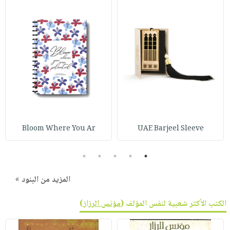
Bloom Where You Ar
UAE Barjeel Sleeve
5
4
3
2
1
المزيد من البنود »
الكتب الأكثر شعبية لنفس المؤلف (
مؤنس الرزاز
)