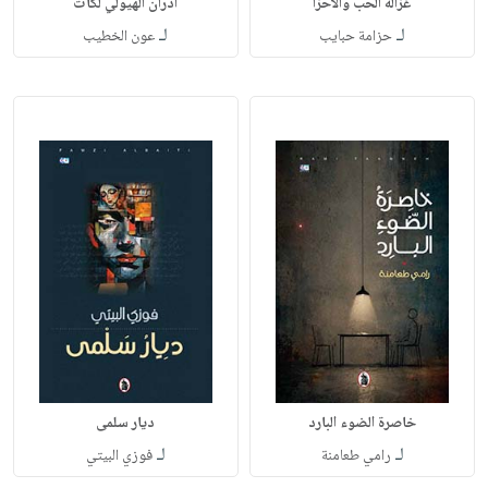
غزالة الحب والأحزا
أدران الهيولي لكات
لـ
لـ
حزامة حبايب
عون الخطيب
خاصرة الضوء البارد
ديار سلمى
لـ
لـ
رامي طعامنة
فوزي البيتي