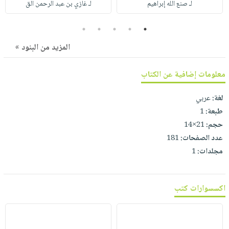
لـ صنع الله إبراهيم
لـ غازي بن عبد الرحمن الق
صابون
فيديوهات
عربة
أطفال
أسئلة
5
4
3
2
1
التسوق
مناسبات
يتكرر
المزيد من البنود »
طرحها
نشرة
الإصدارات
خدمات
معلومات إضافية عن الكتاب
نيل
وفرات
لغة:
عربي
انشر
طبعة:
1
حجم:
21×14
كتابك
عدد الصفحات:
181
تواصل
مجلدات:
1
معنا
اكسسوارات كتب