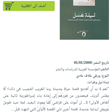
إختياراتنا
تعليمية
أسئلة
إختياراتنا
أضف الى الطلبية
المواضيع
iKitab
يتكرر
كتب
بلا
الأكثر
طرحها
أكاديمية
الصحة
حدود
مبيعاً
تحميل
والعناية
صندوق
أسئلة
وسائل
masmu3
الشخصية
القراءة
يتكرر
تعليمية
على
جديد
English
طرحها
صندوق
Android
books
الكل
تحميل
القراءة
تحميل
iKitab
أجهزة
جوائز
المطبخ
masmu3
تاريخ النشر:
01/01/2000
على
العناية
والسفرة
على
الناشر:
المؤسسة العربية للدراسات والنشر
Android
جديد
الشخصية
Apple
النوع:
ورقي غلاف عادي
تحميل
العناية
الكل
نبذة نيل وفرات:
iKitab
وتصفيف
"نعم لا بد أن أفتتح قصة حياة جديدة. وما الغريب العجيب في ذلك؟ ألا
أواني
متجر
على
الشعر
يفلس أثرياء، فيعمدون من فورهم إلى إعادة بناء إمبراطورية ثانية على
الطهي
الهدايا
Apple
العناية
أنقاض الأولى؟ لا... لن أموت على فراشي كما يموت البعيد. ثمة حيذ طويل
أدوات
بالجسم
أقسام
عريض لبداية جديدة. قصة أخرى تلي القصة الأولى التي انتهت قبل
...
الخبز