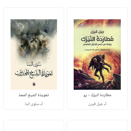
مطاردة النيزك – رو
تعويذة الشيخ المجذ
لـ
لـ
جيل فيرن
سلوى البنا