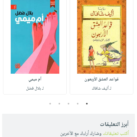
قواعد العشق الأربعون
أم ميمي
لـ أليف شافاك
لـ بلال فضل
5
4
3
2
1
أبرز التعليقات
أكتب تعليقاتك
وشارك أراءك مع الأخرين