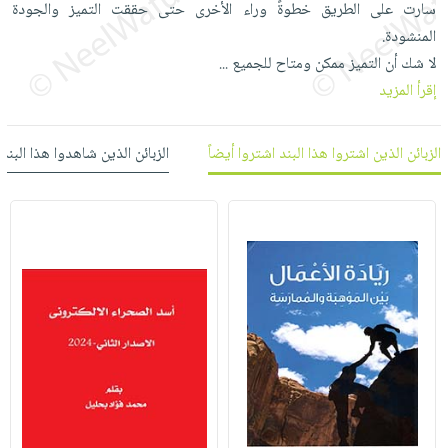
سارت على الطريق خطوةً وراء الأخرى حتى حققت التميز والجودة
العناية
الأكثر
شحن
أدوات
المنشودة.
بالأسنان
مبيعاً
مجاني
المائدة
لا شك أن التميز ممكن ومتاح للجميع
...
الحمية
العودة
بنود
الأوعية
إقرأ المزيد
والتغذية
للمدارس
مختارة
والتخزين
اشتراكات
اكسسوارات
أدوات
الزبائن الذين اشتروا هذا البند اشتروا أيضاً
الزبائن الذين شاهدوا هذا البند
كتب
كل
بحث
المطبخ
الاشتراكات
اكسسوارات
متقدم
منزلية
صندوق
القراءة
اكسسوارات
iKitab
ملابس
نيل
بلا
مطرزات
وفرات
حدود
حقائب
عن
حسابك
حلي
الشركة
عناية
لائحة
سياسة
بالذات
الأمنيات
الشركة