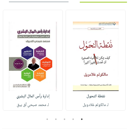
نقطة التحول
إدارة رأس المال البشري
لـ مالكولم غلادويل
لـ محمد صبحي آق بيق
5
4
3
2
1