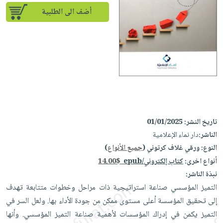
إختياراتنا
تعليمية
أسئلة
إختياراتنا
أضف الى الطلبية
المواضيع
iKitab
يتكرر
كتب
بلا
الأكثر
طرحها
أكاديمية
الصحة
حدود
مبيعاً
تحميل
والعناية
صندوق
أسئلة
وسائل
masmu3
الشخصية
القراءة
يتكرر
تعليمية
على
جديد
English
طرحها
صندوق
Android
books
الكل
تحميل
القراءة
تحميل
iKitab
أجهزة
جوائز
المطبخ
masmu3
تاريخ النشر:
01/01/2025
على
العناية
والسفرة
على
الناشر:
دار نماء الإعلامية
Android
جديد
الشخصية
Apple
النوع:
ورقي غلاف كرتوني (
جميع الأنواع
)
تحميل
العناية
أنواع اخرى:
كتاب إلكتروني/epub
14.00$
الكل
iKitab
وتصفيف
نبذة الناشر:
أواني
متجر
على
الشعر
التميز المؤسسي صناعة استراتيجية ذات مراحل وخطوات متتابعة تهدف
الطهي
الهدايا
Apple
العناية
إلى تحقيق المؤسسة أعلى مستوى ممكن من جودة الأداء بها. ولعل السر في
أدوات
بالجسم
أقسام
التميز يكمن في إدراك المؤسسات لأهمية صناعة التميز المؤسسي. وأنها
الخبز