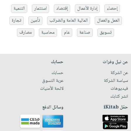
إحصاء
إدارة الأعمال
إقتصاد
استثمار
التنمية
العمل والعمال
المالية العامة والضرائب
تأمين
تجارة
تسويق
صناعة
عام
محاسبة
مصارف
عن نيل وفرات
حسابك
عن الشركة
حسابك
سياسة الشركة
عربة التسوق
فيديوهات
لائحة الأمنيات
انشر كتابك
حمّل iKitab
وسائل الدفع