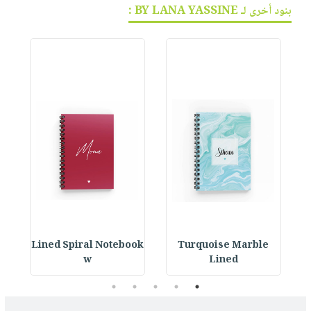
بنود أخرى لـ BY LANA YASSINE :
ok
Lined Spiral Notebook
Turquoise Marble
L
w
Lined
5
4
3
2
1