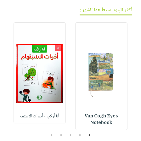
أكثر البنود مبيعاً هذا الشهر :
Van Cogh Eyes
أنا أركب - أدوات الاستف
 1
Notebook
5
4
3
2
1