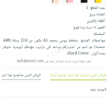
العناية
الأكثر
شحن
أدوات
عدد القطع:
1
بالأسنان
مبيعاً
مجاني
المائدة
المادة:
ورق
الحمية
العودة
بنود
الأوعية
اللغة:
إنكليزي
والتغذية
للمدارس
مختارة
والتخزين
العمر:
١٨ سنة وما فوق
اشتراكات
اكسسوارات
السلسلة:
أدوات
كتب
كل
بحث
مواصفات المنتج:
مخطط
يومي
بحجم
A5
مكون
من
224
ورقة
(448
المطبخ
الاشتراكات
اكسسوارات
متقدم
صفحة)
مع
اسم
من
اختياركم
يساعد
في
ترتيب
مهامكم
اليومية
متوفر
منزلية
صندوق
بعدة
ألوان
.
Cover.
Hard
القراءة
اكسسوارات
info@nwf.com
لطلب كميّة كبيرة، الرجاء التواصل معنا على
نيل
iKitab
ملابس
وفرات
بلا
مطرزات
الزبائن الذين اشتروا هذا البند اشتروا أيضاً
الزبائن الذين شاهدوا هذا البند
حدود
عن
حقائب
حسابك
الشركة
حلي
لايوجد بنود
لائحة
سياسة
عناية
الأمنيات
الشركة
بالذات