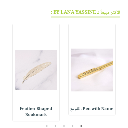
الأكثر مبيعاً لـ BY LANA YASSINE :
Pen with Name : قلم مع
Feather Shaped
 &
Bookmark
5
4
3
2
1