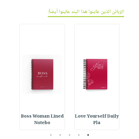
الزبائن الذين عاينوا هذا البند عاينوا أيضاً:
ur
Boss Woman Lined
Love Yourself Daily
Notebo
Pla
5
4
3
2
1