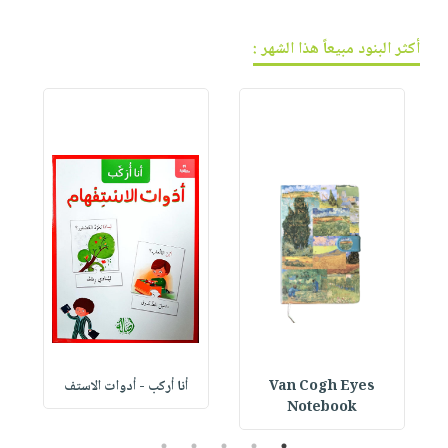
أكثر البنود مبيعاً هذا الشهر :
Van Cogh Eyes
أنا أركب - أدوات الاستف
 1
Notebook
5
4
3
2
1