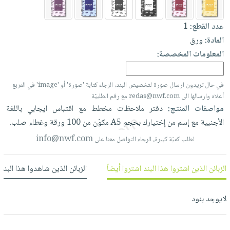
العناية
الأكثر
شحن
أدوات
بالأسنان
مبيعاً
مجاني
عدد القطع:
1
المائدة
الحمية
العودة
المادة:
ورق
بنود
الأوعية
والتغذية
للمدارس
المعلومات المخصصة:
مختارة
والتخزين
اشتراكات
اكسسوارات
أدوات
كتب
كل
بحث
في حال تريدون ارسال صورة لتخصيص البند، الرجاء كتابة 'صورة' أو 'image' في المربع
المطبخ
الاشتراكات
اكسسوارات
أعلاه وارسالها الى redas@nwf.com مع رقم الطلبيّة
متقدم
مواصفات المنتج:
دفتر
ملاحظات
مخطط
مع
اقتباس
ايجابي
باللغة
منزلية
صندوق
الأجنبية
مع
إسم
من
إختيارك
بحجم
A5
مكوّن
من
100
ورقة
وغطاء
صلب.
القراءة
اكسسوارات
نيل
info@nwf.com
iKitab
لطلب كميّة كبيرة، الرجاء التواصل معنا على
ملابس
وفرات
بلا
مطرزات
حدود
الزبائن الذين اشتروا هذا البند اشتروا أيضاً
الزبائن الذين شاهدوا هذا البند
عن
حقائب
حسابك
الشركة
حلي
لائحة
لايوجد بنود
سياسة
عناية
الأمنيات
الشركة
بالذات