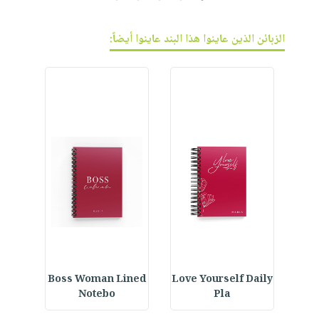
الزبائن الذين عاينوا هذا البند عاينوا أيضاً:
ay
Boss Woman Lined
Love Yourself Daily
Crystal Bookmark :
Notebo
Pla