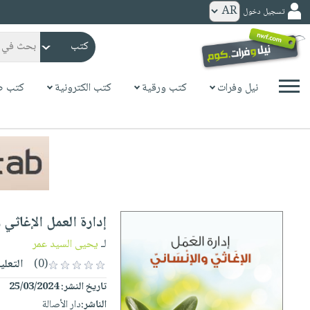
تسجيل دخول
كتب
ورقية
المواضيع
نيل وفرات
كتب ورقية
كتب الكترونية
كتب ص
صدر
كتب
حديثاً
الكترونية
الأكثر
الصفحة
مبيعاً
الرئيسية
كتب
جوائز
صدر
صوتية
شحن
حديثاً
الصفحة
إدارة العمل الإغاثي 
مخفض
الأكثر
الرئيسية
عروض
أطفال
لـ
يحيى السيد عمر
مبيعاً
masmu3
خاصة
وناشئة
(0)
التعلي
كتب
بلا
صفحات
تاريخ النشر:
25/03/2024
مجانية
الصفحة
وسائل
حدود
مشوقة
الناشر:
دار الأصالة
الرئيسية