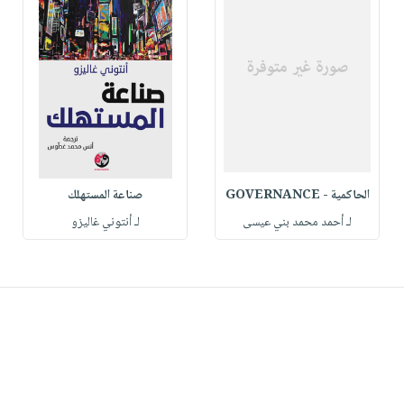
الحاكمية - GOVERNANCE
صناعة المستهلك‎
لـ أحمد محمد بني عيسى
لـ ‎أنتوني غاليزو‎