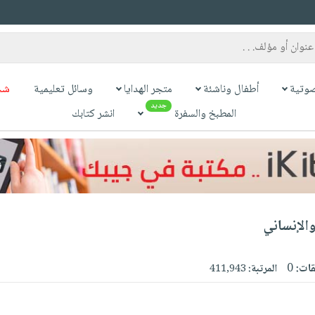
وتية
أطفال وناشئة
متجر الهدايا
وسائل تعليمية
شح
جديد
المطبخ والسفرة
انشر كتابك
والإنساني
قات:
0
المرتبة:
411,943