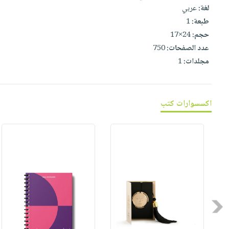
صابون
لغة:
عربي
فيديوهات
عربة
أطفال
طبعة:
1
أسئلة
التسوق
حجم:
24×17
مناسبات
يتكرر
عدد الصفحات:
750
طرحها
نشرة
مجلدات:
1
الإصدارات
خدمات
نيل
وفرات
اكسسوارات كتب
انشر
كتابك
تواصل
معنا
Previous