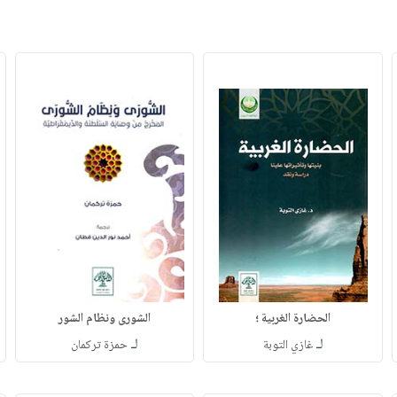
الحضارة الغربية ؛
الشورى ونظام الشور
لـ
لـ
غازي التوبة
حمزة تركمان