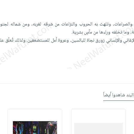
ن والصراعات، وتلهث به الحروب والنزاعات من شرقه لغربه، ومن شماله لجنو
، وما تخلفه وراءها من مآسٍ بشرية.
لإغاثي والإنساني زورق نجاة للبائسين، وعروة أمل للمستضعفين. ولذلك تُعلّق علي
البند شاهدوا أيضاً