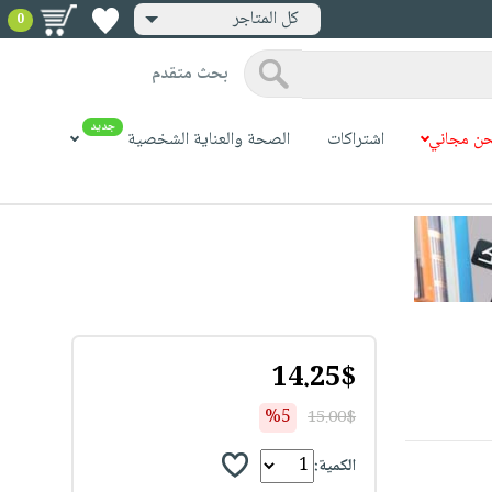
كل المتاجر
0
بحث متقدم
جديد
ن مجاني
اشتراكات
الصحة والعناية الشخصية
14.25$
%5
15.00$
الكمية: