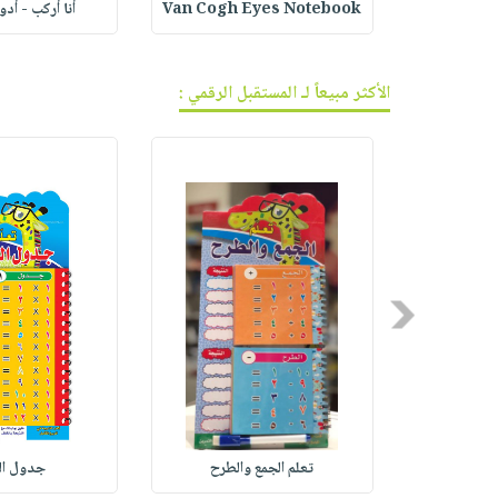
ف الجر
Van Cogh Eyes Notebook
أنا أركب - أد
الأكثر مبيعاً لـ المستقبل الرقمي :
Previous
Numbers (
تعلم الجمع والطرح
جدول ا