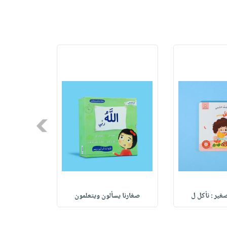
Next
غير : نأكل ل
صغارنا يسألون ويتعلمون
ess: Kids