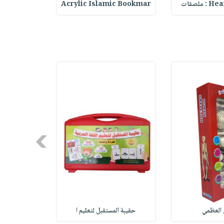
ملصقات
Acrylic Islamic Bookmar
حقيبة مسر
Next
 العظمي
حقيبة المستقبل لتعليم ا
( Uppercas