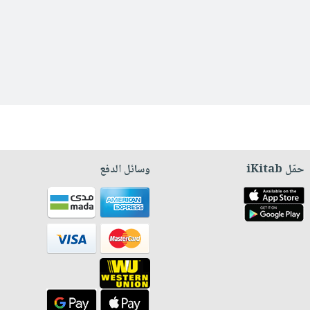
حمّل iKitab
وسائل الدفع