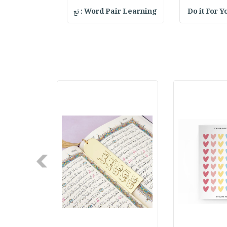
Do it For Y
Word Pair Learning : تع
ter Keychain
Next