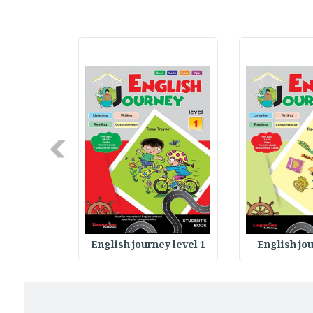
Next
y level 2
English journey level 1
English jo