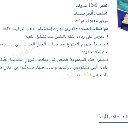
العمر:
9-12 سنوات
السلسلة:
أنجز بنفسك
مرفق معه:
لعبة، كتب
مواصفات المنتج:
•
تطوير
مهارت
إستخدام
المنطق
لتركيب
الآلات.
•
الحرص
على
زيادة
الثقة
بالنفس
عند
تشغيل
اللعبة.
•
تبسيط
مفهوم
الاختراع
مما
يساعد
الجيل
الجديد
على
القيام
بم
اختراعات
جديدة.
تتضمن
هذه
المجموعة
قصص
تمّ
إعدادها،
لتروي
لناشئتنا
الصّغ
اللّعبة
الّتي
سيقومون
بتركيبها
واللّعب
فيها،
فيتمكّنوا
من
خلال
ذ
واضحةٍ
...
إقرأ المزيد
البند شاهدوا أيضاً