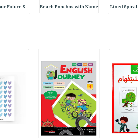
our Future S
Beach Ponchos with Name
Lined Spira