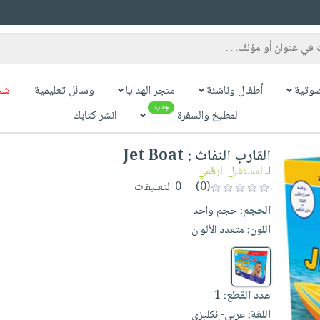
وتية
أطفال وناشئة
متجر الهدايا
وسائل تعليمية
شح
جديد
المطبخ والسفرة
انشر كتابك
القارب النفاث : Jet Boat
لـ
المستقبل الرقمي
(0)
0 التعليقات
الحجم:
حجم واحد
اللون:
متعدد الألوان
عدد القطع:
1
اللغة:
عربي-إنكليزي