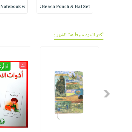
فيديوهات
صابون
عربة
l Notebook w
Beach Ponch & Hat Set :
Embroidered 
أسئلة
التسوق
أطفال
يتكرر
مناسبات
طرحها
نشرة
الإصدارات
خدمات
أكثر البنود مبيعاً هذا الشهر :
نيل
وفرات
انشر
كتابك
تواصل
معنا
Previous