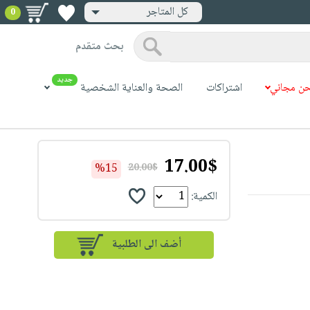
كل المتاجر
0
بحث متقدم
جديد
ن مجاني
اشتراكات
الصحة والعناية الشخصية
17.00$
%15
20.00$
الكمية: