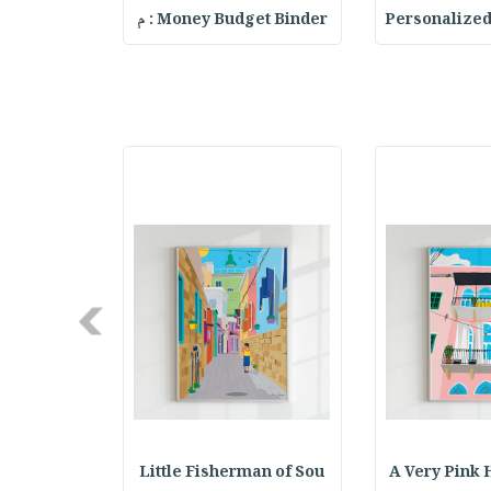
Pink & Fuc
Money Budget Binder : م
Personalized
Next
n Tripoli
Little Fisherman of Sou
A Very Pink 