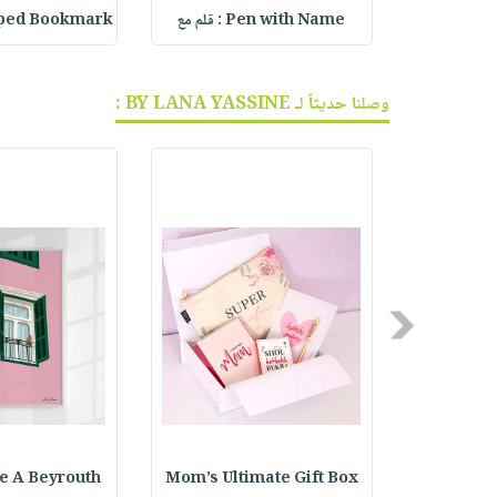
aped Bookmark
Pen with Name : قلم مع
Personali
وصلنا حديثاً لـ BY LANA YASSINE :
Previous
e A Beyrouth
Mom’s Ultimate Gift Box
Black 