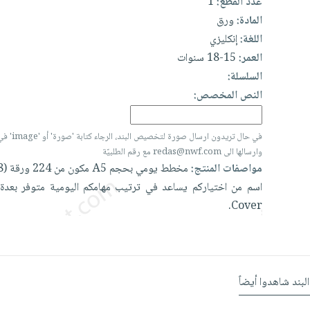
1
عدد القطع:
المادة:
ورق
اللغة:
إنكليزي
العمر:
15-18 سنوات
السلسلة:
النص المخصص:
ge' في المربع أعلاه
وارسالها الى redas@nwf.com مع رقم الطلبيّة
(448
ورقة
224
من
مكون
A5
بحجم
يومي
مخطط
مواصفات المنتج:
اسم
من
اختياركم
يساعد
في
ترتيب
مهامكم
اليومية
متوفر
بعدة
Cover.
البند شاهدوا أيضاً