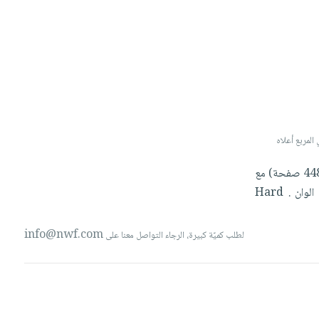
في حال تريدون ارسال صورة لتخصيص البند، الرجاء كتابة 'صورة' أو 'ima
صفحة)
مع
Hard
.
الوان
info@nwf.com
لطلب كميّة كبيرة، الرجاء التواصل معنا على