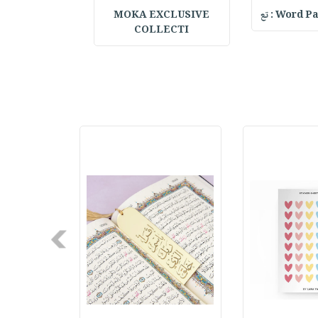
al Notebook w
MOKA EXCLUSIVE
Word Pair
COLLECTI
Next