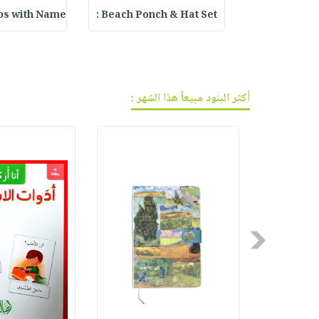
فيديوهات
صابون
عربة
os with Name
Beach Ponch & Hat Set :
Embroidered 
أسئلة
التسوق
أطفال
يتكرر
مناسبات
طرحها
نشرة
الإصدارات
خدمات
أكثر البنود مبيعاً هذا الشهر :
نيل
وفرات
انشر
كتابك
تواصل
معنا
Previous