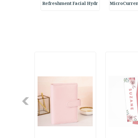
ne Callus Rem
Refreshment Facial Hydr
MicroCurren
Next