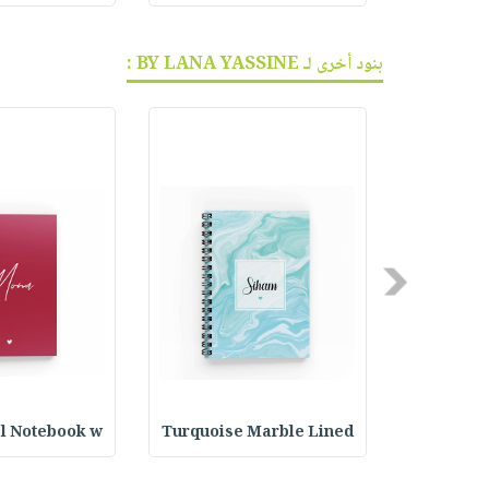
بنود أخرى لـ BY LANA YASSINE :
Previous
al Notebook w
Turquoise Marble Lined
Lined Spi