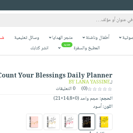
وتية
أطفال وناشئة
متجر الهدايا
وسائل تعليمية
شح
جديد
المطبخ والسفرة
انشر كتابك
Count Your Blessings Daily Planner
BY LANA YASSINE
لـ
0 التعليقات
(0)
الحجم:
حجم واحد (0×14.8×21)
اللون:
أسود