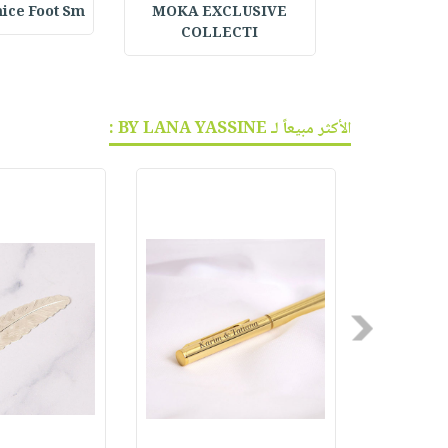
mice Foot Sm
MOKA EXCLUSIVE
Anti-Aging S
COLLECTI
الأكثر مبيعاً لـ BY LANA YASSINE :
Previous