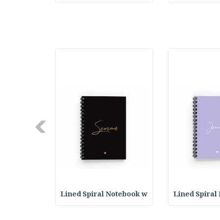
Next
Notebook w
Lined Spiral Notebook w
Lined Spiral