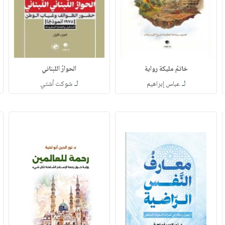
خاتمُ مليكة رواية
الحوارُ اللبناني
لـ
لـ
عباس إبراهيم
شوكت أشتي