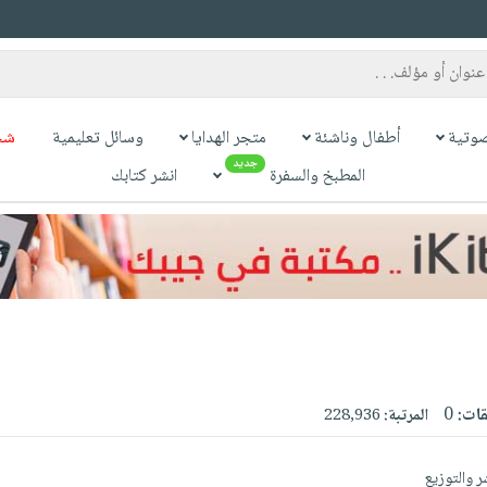
وتية
أطفال وناشئة
متجر الهدايا
وسائل تعليمية
شح
جديد
المطبخ والسفرة
انشر كتابك
قات:
0
المرتبة:
228,936
شر والتوزيع