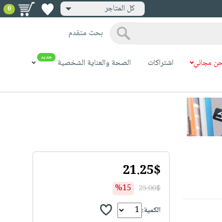
كل المتاجر
0
بحث متقدم
جديد
ن مجاني
اشتراكات
الصحة والعناية الشخصية
21.25$
%15
25.00$
الكمية: