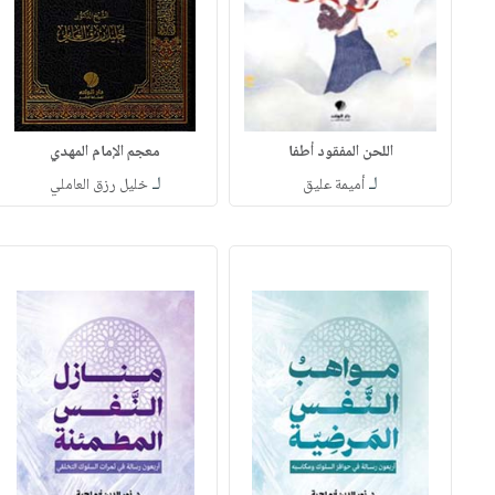
اللحن المفقود أطفا
معجم الإمام المهدي
لـ
لـ
أميمة عليق
خليل رزق العاملي