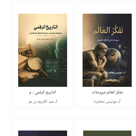
تفكر العالم شروحات
التاريخ الرقمي : م
لـ
لـ
مونيس بخضرة
عبد الكريم بن عز