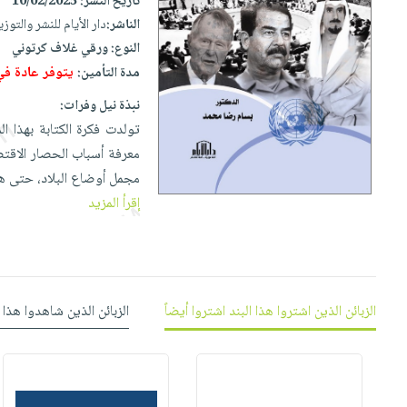
إختياراتنا
تاريخ النشر:
10/02/2025
تعليمية
أسئلة
إختياراتنا
الناشر:
دار الأيام للنشر والتوزي
المواضيع
iKitab
يتكرر
كتب
النوع:
ورقي غلاف كرتوني
بلا
الأكثر
طرحها
أكاديمية
الصحة
يتوفر عادة ف
مدة التأمين:
حدود
مبيعاً
تحميل
والعناية
صندوق
أسئلة
نبذة نيل وفرات:
وسائل
masmu3
الشخصية
القراءة
تولدت فكرة الكتابة بهذا 
يتكرر
تعليمية
على
جديد
English
معرفة أسباب الحصار الاقتص
طرحها
صندوق
Android
books
مجمل أوضاع البلاد، حتى هذ
الكل
تحميل
القراءة
تحميل
إقرأ المزيد
iKitab
أجهزة
جوائز
المطبخ
masmu3
على
العناية
والسفرة
على
Android
جديد
الشخصية
Apple
تحميل
العناية
الكل
iKitab
الزبائن الذين اشتروا هذا البند اشتروا أيضاً
الزبائن الذين شاهدوا هذا 
وتصفيف
أواني
متجر
على
الشعر
الطهي
الهدايا
Apple
العناية
أدوات
بالجسم
أقسام
الخبز