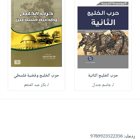
حرب الخليج الثانية
حرب الخليج وقضية فلسطي
لـ جاسم جندل
لـ بكر عبد المنعم
ردمك:
9789923522356