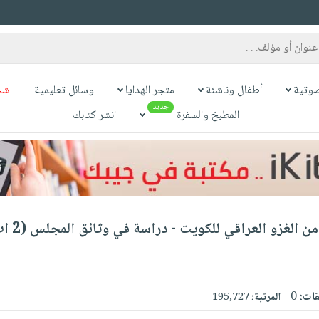
وتية
أطفال وناشئة
متجر الهدايا
وسائل تعليمية
شح
جديد
المطبخ والسفرة
انشر كتابك
قات:
0
المرتبة:
195,727