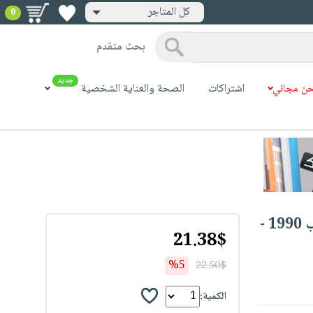
كل المتاجر
0
بحث متقدم
جديد
ن مجاني
اشتراكات
الصحة والعناية الشخصية
موقف مجلس الامن من الغزو العراقي للكويت - دراسة في وثائق المجلس (2 اب 1990 -
21.38$
%5
22.50$
الكمية: