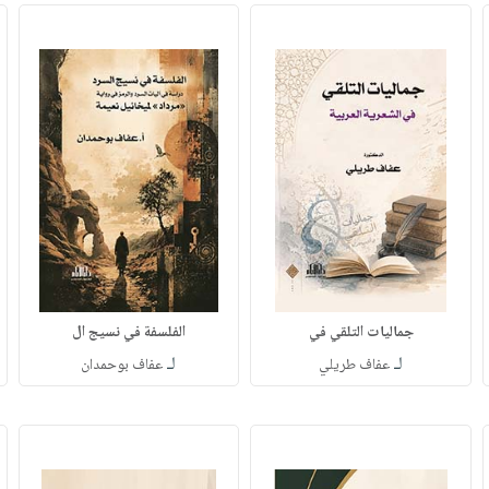
جماليات التلقي في
الفلسفة في نسيج ال
لـ
لـ
عفاف طريلي
عفاف بوحمدان