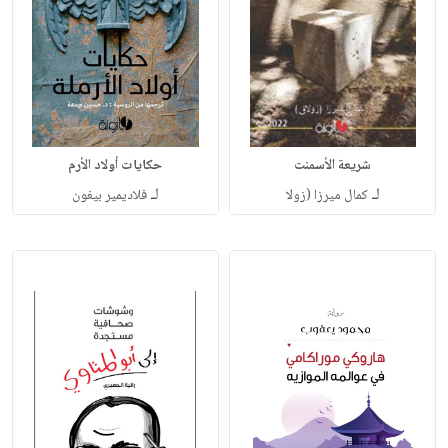
شريعة الأسمنت
حكايات أولاد الأرم
لـ
لـ
كمال ميرزا (زولا
فلاديمير بيغون