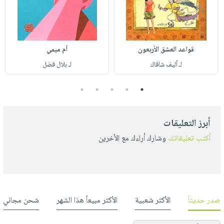
قواعد العشق الأربعون
أم ميمي
لـ أليف شافاك
لـ بلال فضل
5
4
3
2
1
أبرز التعليقات
أكتب تعليقاتك
وشارك أراءك مع الأخرين
صدر حديثاً
الأكثر شعبية
الأكثر مبيعاً هذا الشهر
شحن مجاني