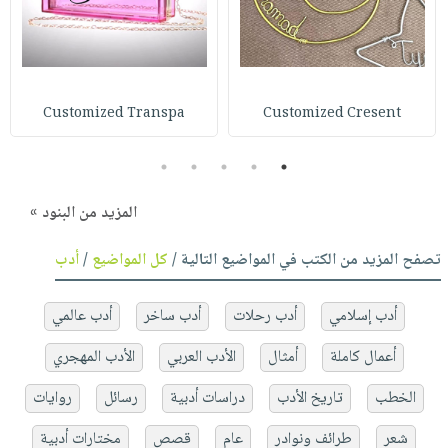
Customized Transpa
Customized Cresent
5
4
3
2
1
المزيد من البنود »
تصفح المزيد من الكتب في المواضيع التالية /
كل المواضيع
/
أدب
أدب إسلامي
أدب رحلات
أدب ساخر
أدب عالمي
أعمال كاملة
أمثال
الأدب العربي
الأدب المهجري
الخطب
تاريخ الأدب
دراسات أدبية
رسائل
روايات
شعر
طرائف ونوادر
عام
قصص
مختارات أدبية