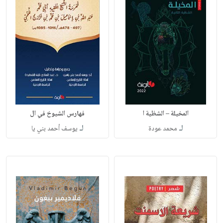
المخيلة – الشظية ا
فهارس الشيوخ في ال
لـ
لـ
محمد عودة
يوسف أحمد بني يا