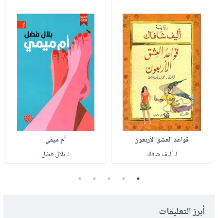
قواعد العشق الأربعون
أم ميمي
لـ أليف شافاك
لـ بلال فضل
5
4
3
2
1
أبرز التعليقات