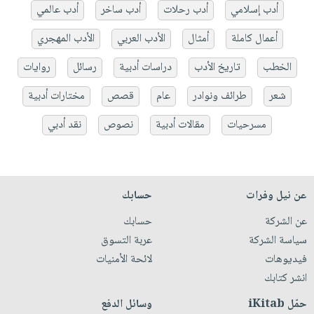
أدب إسلامي
أدب رحلات
أدب ساخر
أدب عالمي
أعمال كاملة
أمثال
الأدب العربي
الأدب المهجري
الخطب
تاريخ الأدب
دراسات أدبية
رسائل
روايات
شعر
طرائف ونوادر
عام
قصص
مختارات أدبية
مسرحيات
مقالات أدبية
نصوص
نقد أدبي
عن نيل وفرات
حسابك
عن الشركة
حسابك
سياسة الشركة
عربة التسوق
فيديوهات
لائحة الأمنيات
انشر كتابك
حمّل iKitab
وسائل الدفع