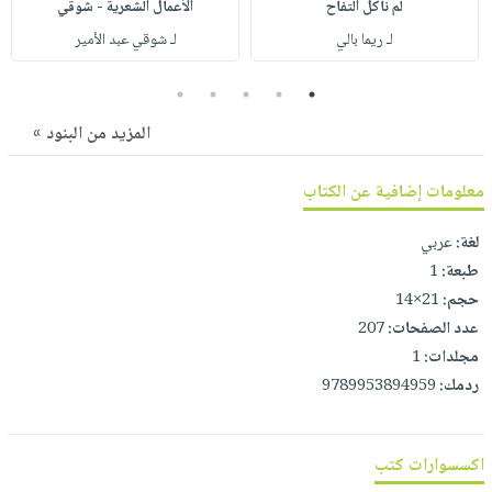
لم نأكل التفاح
الأعمال الشعرية - شوقي
صابون
فيديوهات
عربة
لـ ريما بالي
لـ شوقي عبد الأمير
أطفال
أسئلة
التسوق
مناسبات
يتكرر
5
4
3
2
1
طرحها
نشرة
المزيد من البنود »
الإصدارات
خدمات
نيل
معلومات إضافية عن الكتاب
وفرات
انشر
لغة:
عربي
كتابك
طبعة:
1
حجم:
21×14
تواصل
عدد الصفحات:
207
معنا
مجلدات:
1
ردمك:
9789953894959
اكسسوارات كتب