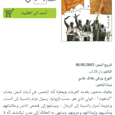
إختياراتنا
الكمية:
تعليمية
أسئلة
إختياراتنا
المواضيع
iKitab
يتكرر
أضف الى الطلبية
كتب
بلا
الأكثر
طرحها
أكاديمية
الصحة
حدود
مبيعاً
تحميل
والعناية
صندوق
أسئلة
إختياراتنا
masmu3
الشخصية
القراءة
يتكرر
وسائل
على
جديد
English
طرحها
تعليمية
Android
books
الكل
تحميل
صندوق
تحميل
iKitab
أجهزة
القراءة
المطبخ
masmu3
تاريخ النشر:
01/01/2015
على
العناية
والسفرة
على
جوائز
الناشر:
دار الآداب
Android
جديد
الشخصية
Apple
النوع:
ورقي غلاف عادي
تحميل
العناية
الكل
نبذة الناشر:
iKitab
وتصفيف
يطوف منصور، بقدمه العرجاء، وبمعيّة أمّه الشمس، في أرجاء اليمن، يصاب
أواني
متجر
على
الشعر
"الباهوت" - الولي الذي هو، حسب الرواية، رسول غرام بالنسبة إلى النساء،
الطهي
الهدايا
Apple
العناية
وخزينة أسرار بالنسبة إلى الرجال - ويستمع إلى قصص الناس وحكاياتهم
أدوات
بالجسم
أقسام
ومآسيهم وإيماناتهم وحروبهم. وينتهي به المطاف إلى عدن، ليكتشف أنّه لا
الخبز