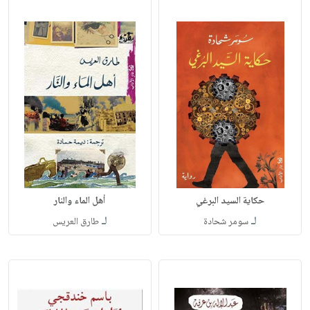
حكاية السيد البرغي
أهل الماء والنار
لـ
لـ
سومر شحادة
طارق العريس