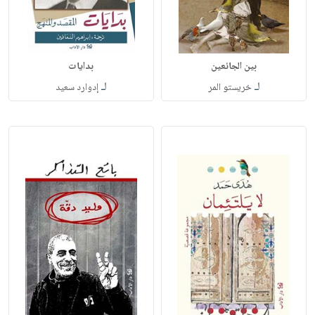
بين الجائعين
بدايات
لـ
لـ
خريستو المر
إدوارد سعيد