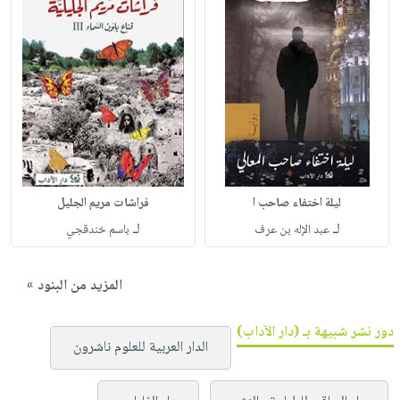
ليلة اختفاء صاحب ا
فراشات مريم الجليل
لـ
لـ
عبد الإله بن عرف
باسم خندقجي
المزيد من البنود »
دور نشر شبيهة بـ (دار الآداب)
الدار العربية للعلوم ناشرون