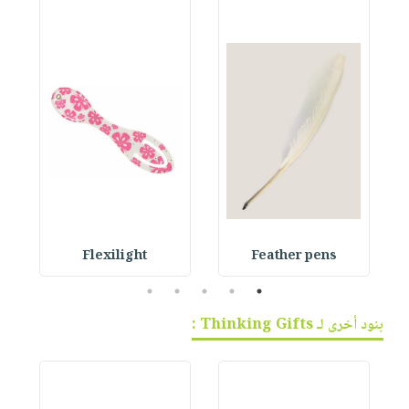
Flexilight
Feather pens
5
4
3
2
1
بنود أخرى لـ Thinking Gifts :