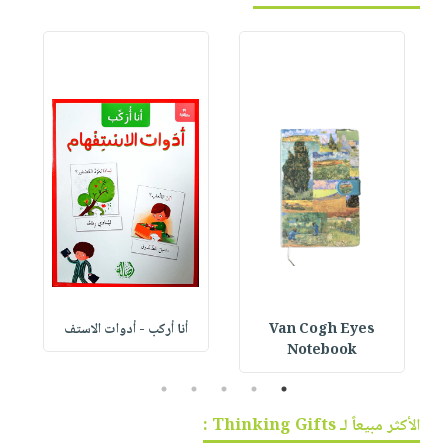
Van Cogh Eyes
أنا أركب - أدوات الاستف
 1
Notebook
5
4
3
2
1
الأكثر مبيعاً لـ Thinking Gifts :