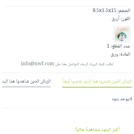
العناية
الأكثر
شحن
أدوات
الحجم:
8.5x1.5x15
بالأسنان
مبيعاً
مجاني
المائدة
اللون:
أزرق
الحمية
العودة
بنود
الأوعية
والتغذية
للمدارس
مختارة
والتخزين
اشتراكات
اكسسوارات
أدوات
كتب
عدد القطع:
1
كل
بحث
المطبخ
المادة:
ورق
الاشتراكات
اكسسوارات
متقدم
منزلية
صندوق
info@nwf.com
لطلب كميّة كبيرة، الرجاء التواصل معنا على
القراءة
اكسسوارات
نيل
iKitab
الزبائن الذين اشتروا هذا البند اشتروا أيضاً
الزبائن الذين شاهدوا هذا البند
ملابس
وفرات
بلا
مطرزات
حدود
لايوجد بنود
عن
حقائب
حسابك
الشركة
حلي
لائحة
سياسة
عناية
الأمنيات
الشركة
بالذات
أكثر البنود مشاهدةً حالياً: