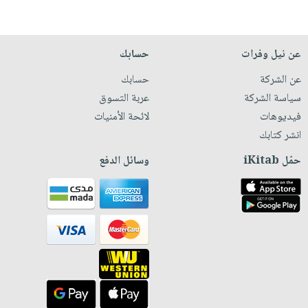
عن نيل وفرات
حسابك
عن الشركة
حسابك
سياسة الشركة
عربة التسوق
فيديوهات
لائحة الأمنيات
انشر كتابك
حمّل iKitab
وسائل الدفع