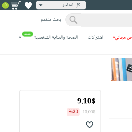
كل المتاجر
0
بحث متقدم
جديد
ن مجاني
اشتراكات
الصحة والعناية الشخصية
9.10$
%30
13.00$