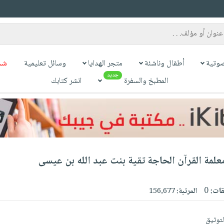
وتية
أطفال وناشئة
متجر الهدايا
وسائل تعليمية
شح
جديد
المطبخ والسفرة
انشر كتابك
معلمة القرآن الحاجة تقية بنت عبد الله بن عيسى
قات:
0
المرتبة:
156,677
لتوثيق