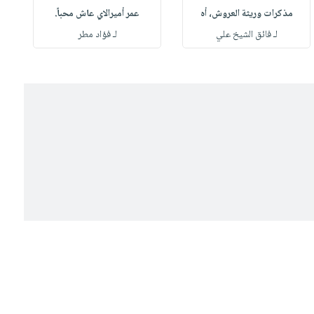
مذكرات وريثة العروش، أه
عمر أميرالاي عاش محباً.
لـ فائق الشيخ علي
لـ فؤاد مطر
ل