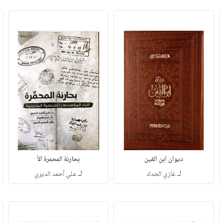
ديوان ابن القين
بحارنة المحمرة الأ
لـ
لـ
غازي الحداد
علي أحمد الديري