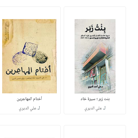
بنت زبر ؛ سيرة خاد
أختام المهاجرين
لـ
لـ
علي الديري
علي الديري