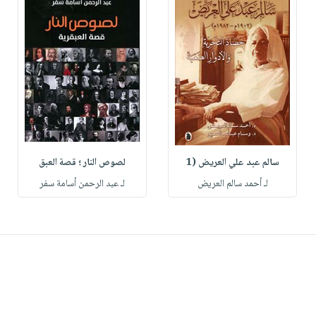
سالم عبد علي العريض (1
لصوص النار ؛ قصة العبق
لـ أحمد سالم العريض
لـ عبد الرحمن أسامة سفر