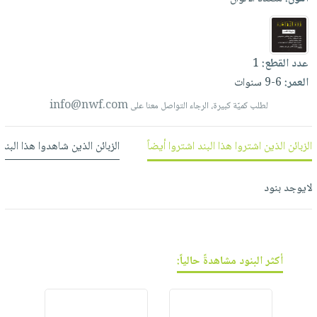
العناية
الأكثر
شحن
أدوات
بالأسنان
مبيعاً
مجاني
المائدة
الحمية
العودة
بنود
الأوعية
عدد القطع:
1
والتغذية
للمدارس
مختارة
والتخزين
اشتراكات
العمر:
6-9 سنوات
اكسسوارات
أدوات
info@nwf.com
لطلب كميّة كبيرة، الرجاء التواصل معنا على
كتب
كل
بحث
المطبخ
الاشتراكات
اكسسوارات
متقدم
الزبائن الذين اشتروا هذا البند اشتروا أيضاً
الزبائن الذين شاهدوا هذا البند
منزلية
صندوق
القراءة
اكسسوارات
نيل
لايوجد بنود
iKitab
ملابس
وفرات
بلا
مطرزات
حدود
عن
حقائب
حسابك
الشركة
حلي
أكثر البنود مشاهدةً حالياً:
لائحة
سياسة
عناية
الأمنيات
الشركة
بالذات