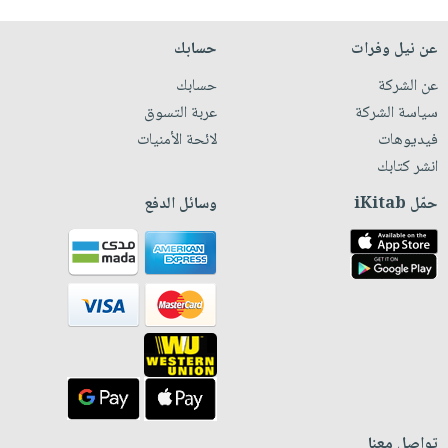
عن نيل وفرات
حسابك
عن الشركة
حسابك
سياسة الشركة
عربة التسوق
فيديوهات
لائحة الأمنيات
انشر كتابك
حمّل iKitab
وسائل الدفع
تواصل معنا