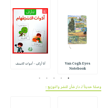
Van Cogh Eyes
أنا أركب - أدوات الاستف
 1
Notebook
5
4
3
2
1
وصلنا حديثاً لـ دار شأن للنشر والتوزيع :