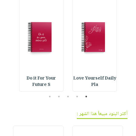
فيديوهات
صابون
عربة
أسئلة
التسوق
أطفال
يتكرر
مناسبات
طرحها
نشرة
الإصدارات
خدمات
نيل
وفرات
انشر
كتابك
تواصل
ning
Do it For Your
Love Yourself Daily
Crystal Bookmark :
Future S
Pla
معنا
5
4
3
2
1
أكثر البنود مبيعاً هذا الشهر :