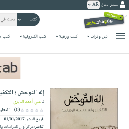
تسجيل دخول
كتب
ورقية
المواضيع
نيل وفرات
كتب ورقية
كتب الكترونية
كتب ص
صدر
كتب
حديثاً
الكترونية
الأكثر
الصفحة
مبيعاً
الرئيسية
كتب
جوائز
صدر
صوتية
شحن
حديثاً
الصفحة
إله التوحش ؛ التكفي
مخفض
الأكثر
الرئيسية
عروض
أطفال
لـ
علي أحمد الديري
مبيعاً
masmu3
خاصة
وناشئة
(0)
التعلي
كتب
بلا
صفحات
تاريخ النشر:
01/01/2017
مجانية
الصفحة
وسائل
حدود
مشوقة
الناشر:
مركز أوال للدراسات وا
الرئيسية