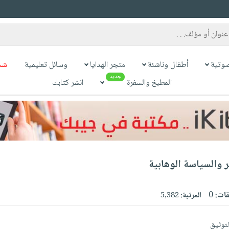
وتية
أطفال وناشئة
متجر الهدايا
وسائل تعليمية
شح
جديد
المطبخ والسفرة
انشر كتابك
ر والسياسة الوهابية
قات:
0
المرتبة:
5,382
لتوثيق