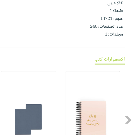
صابون
لغة:
عربي
فيديوهات
عربة
طبعة:
1
أطفال
أسئلة
التسوق
حجم:
21×14
مناسبات
يتكرر
عدد الصفحات:
240
طرحها
نشرة
مجلدات:
1
الإصدارات
خدمات
نيل
وفرات
اكسسوارات كتب
انشر
كتابك
تواصل
معنا
Previous