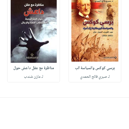
برسي كوكس والسياسة الب
مناظرة مع عقل داعش حول
لـ صبري فالح الحمدي
لـ مازن شندب