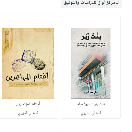
لـ مركز أوال للدراسات والتوثيق
بنت زبر ؛ سيرة خاد
أختام المهاجرين
لـ
لـ
علي الديري
علي الديري