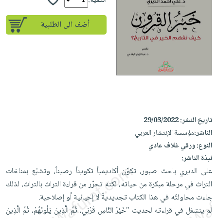
إختياراتنا
الكمية:
تعليمية
أسئلة
إختياراتنا
المواضيع
iKitab
يتكرر
أضف الى الطلبية
كتب
بلا
الأكثر
طرحها
أكاديمية
الصحة
حدود
مبيعاً
تحميل
والعناية
صندوق
أسئلة
وسائل
masmu3
الشخصية
القراءة
يتكرر
تعليمية
على
جديد
English
طرحها
صندوق
Android
books
الكل
تحميل
القراءة
تحميل
iKitab
أجهزة
جوائز
المطبخ
masmu3
تاريخ النشر:
29/03/2022
على
العناية
والسفرة
على
الناشر:
مؤسسة الإنتشار العربي
Android
جديد
الشخصية
Apple
النوع:
ورقي غلاف عادي
تحميل
العناية
نبذة الناشر:
الكل
iKitab
وتصفيف
على الديري باحث صبور، تكوّن أكاديمياً تكويناً رصيناً، وتشبّع بمناخات
أواني
متجر
على
الشعر
التراث في مرحلة مبكرة من حياته، لكنه تحرّر من قراءة التراث بالتراث، لذلك
الطهي
الهدايا
Apple
العناية
جاءت محاولتُه في هذا الكتاب تجديديةً لا إحيائية أو إصلاحية.
أدوات
بالجسم
أقسام
لم ينشغل في قراءته لحديث "خَيْرُ النَّاسِ قَرْنِي، ثُمَّ الَّذِينَ يَلُونَهُمْ، ثُمَّ الَّذِينَ
الخبز