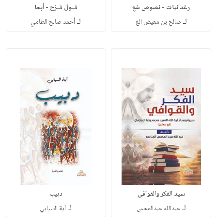
رغدانيات - نصوص شع
قــول قــزح - أبحا
لـ
لـ
صالح بن معيض الغ
أحمد صالح الطامي
سيد الفكر والقوافي
دبيب
لـ
لـ
عبدالله عبدالمحس
آية السيابي