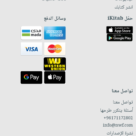
انشر كتابك
حمّل iKitab
وسائل الدفع
تواصل معنا
تواصل معنا
أسئلة يتكرر طرحها
+96171172802
info@nwf.com
نشرة الإصدارات