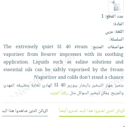
العناية
الأكثر
شحن
أدوات
بالأسنان
مبيعاً
مجاني
المائدة
عدد القطع:
1
الحمية
العودة
بنود
الأوعية
المادة:
والتغذية
للمدارس
مختارة
والتخزين
اللغة:
عربي
اشتراكات
اكسسوارات
السلسلة:
أدوات
كتب
كل
بحث
مواصفات المنتج:
steam
40
SI
quiet
extremely
The
المطبخ
الاشتراكات
اكسسوارات
متقدم
vaporiser
from
Beurer
impresses
with
its
soothing
منزلية
صندوق
application.
Liquids
such
as
saline
solutions
and
القراءة
اكسسوارات
essential
oils
can
be
safely
vaporised
by
the
Steam
نيل
iKitab
Vaporizer
and
colds
don’t
stand
a
chance!
ملابس
وفرات
بلا
يتميز
جهاز
التبخير
بالبخار
بيورير
40
SI
الهادئ
للغاية
بتطبيقه
المهدئ
مطرزات
حدود
والمريح.
يمكن
تبخير
السوائل
مثل
...
إقرأ المزيد
عن
حقائب
حسابك
الشركة
حلي
لائحة
سياسة
الزبائن الذين اشتروا هذا البند اشتروا أيضاً
الزبائن الذين شاهدوا هذا البند
عناية
الأمنيات
الشركة
بالذات