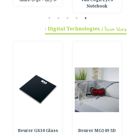
Van Cogh Eyes
أنا أركب - أدوات الاستف
 1
Notebook
5
4
3
2
1
وصلنا حديثاً لـ Digital Technologies :
Beurer GS10 Glass
Beurer MG149 3D