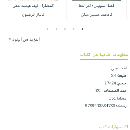
صابون
فيديوهات
قصة السويس ؛ آخر المعا
الحضارة ؛ كيف هيمنت حض
عربة
أطفال
أسئلة
لـ محمد حسنين هيكل
لـ نيال فرغسون
التسوق
مناسبات
يتكرر
5
4
3
2
1
طرحها
نشرة
الإصدارات
خدمات
المزيد من البنود »
نيل
وفرات
معلومات إضافية عن الكتاب
انشر
لغة:
عربي
كتابك
طبعة:
23
تواصل
حجم:
24×17
معنا
عدد الصفحات:
525
مجلدات:
1
ردمك:
9789953884783
اكسسوارات كتب