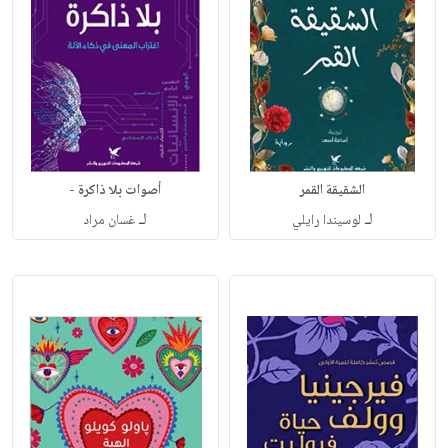
الشقيقة القمر
أصوات بلا ذاكرة -
لـ
لـ
لوسيندا رايلي
غسان مراد