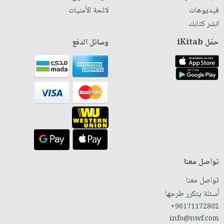
فيديوهات
لائحة الأمنيات
انشر كتابك
حمّل iKitab
وسائل الدفع
تواصل معنا
تواصل معنا
أسئلة يتكرر طرحها
+96171172802
info@nwf.com