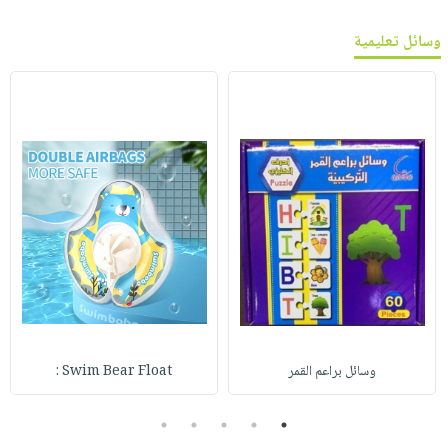
وسائل تعليمية
وسائل براعم القمر
Swim Bear Float :
5
4
3
2
1