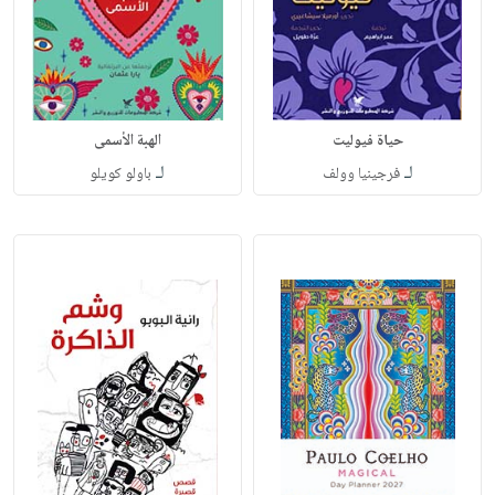
حياة فيوليت
الهبة الأسمى
لـ
لـ
فرجينيا وولف
باولو كويلو