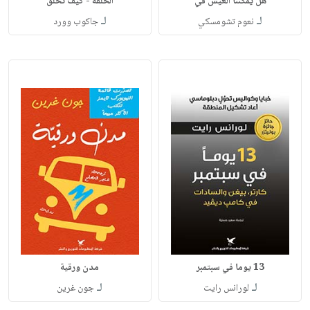
هل يمكننا العيش في
الحلقة - كيف تخلق
لـ
لـ
نعوم تشومسكي
جاكوب وورد
13 يوما في سبتمبر
مدن ورقية
لـ
لـ
لورانس رايت
جون غرين