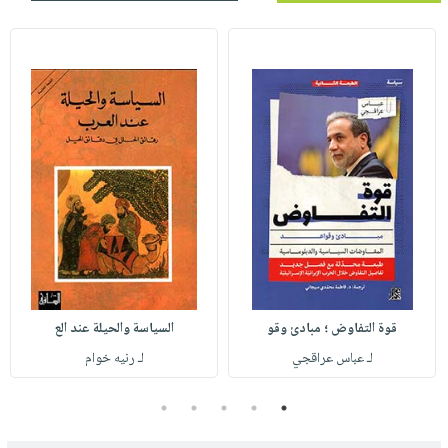
قوة التفاوض ؛ مبادئ وقو
السياسة والحيلة عند الع
لـ عباس عراقجي
لـ رنيه خوام
5
4
3
2
1