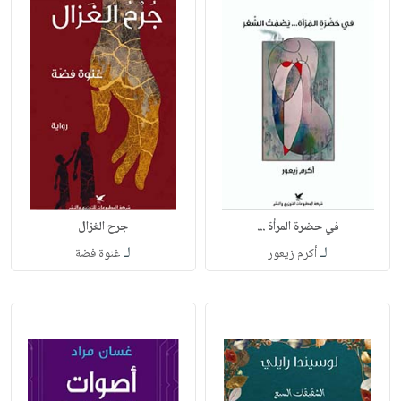
في حضرة المرأة ...
جرح الغزال
لـ
لـ
أكرم زيعور
غنوة فضة