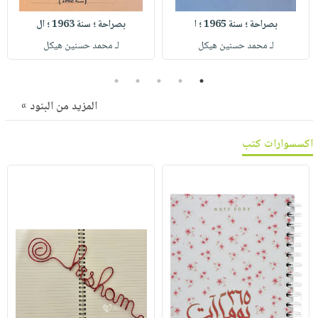
صابون
فيديوهات
عربة
بصراحة ؛ سنة 1965 ؛ ا
بصراحة ؛ سنة 1963 ؛ ال
أطفال
أسئلة
التسوق
لـ محمد حسنين هيكل
لـ محمد حسنين هيكل
مناسبات
يتكرر
طرحها
نشرة
5
4
3
2
1
الإصدارات
خدمات
المزيد من البنود »
نيل
وفرات
اكسسوارات كتب
انشر
كتابك
تواصل
معنا