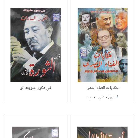
حكايات الغناء المص
في ذكرى مئويته أنو
لـ
نبيل حنفي محمود