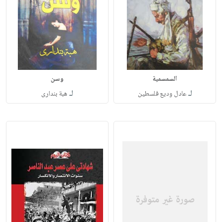
السمسمية
وسن
لـ
لـ
عادل وديع فلسطين
هبة بندارى