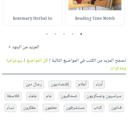
Rosemary Herbal So
Reading Time Noteb
5
4
3
2
1
المزيد من البنود »
تصفح المزيد من الكتب في المواضيع التالية /
كل المواضيع
/
بيوغرافيا
ومذكرات
أدباء
أعلام
إقتصاديون
رجال دين
سياسيون وعسكريون
صحافيون
عام
علماء
فلاسفة
فنانون
كتاب
مستشرقون
معلمون
مفكرون
نساء