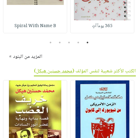
365 يوماً آتٍ
Spiral With Name B
5
4
3
2
1
المزيد من البنود »
الكتب الأكثر شعبية لنفس المؤلف (
محمد حسنين هيكل
)