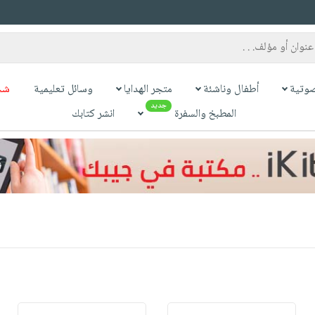
وتية
أطفال وناشئة
متجر الهدايا
وسائل تعليمية
شح
جديد
المطبخ والسفرة
انشر كتابك