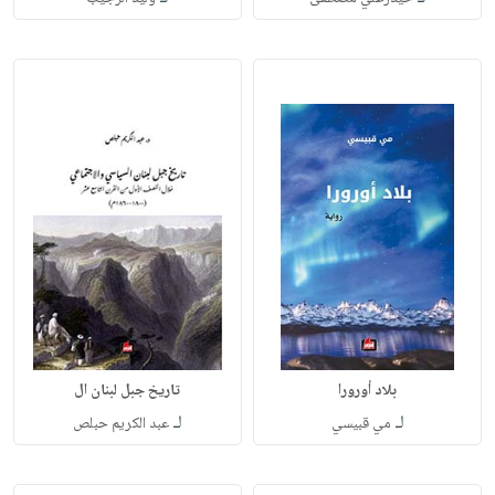
بلاد أورورا
تاريخ جبل لبنان ال
لـ
لـ
مي قبيسي
عبد الكريم حبلص