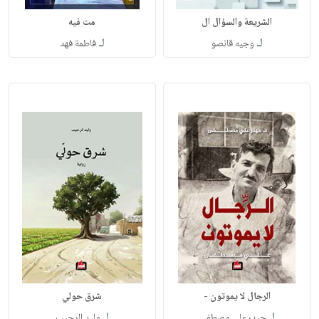
الشريعة والسؤال ال
مت فيه
لـ
لـ
وجيه قانصو
فاطمة فهد
الرجال لا يموتون -
شرق حولي
لـ
لـ
حيدرعلي مصطفى
وليد الرجيب