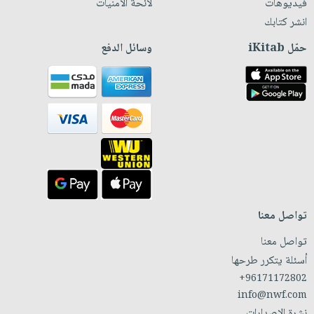
فيديوهات
لائحة الأمنيات
انشر كتابك
حمّل iKitab
وسائل الدفع
تواصل معنا
تواصل معنا
أسئلة يتكرر طرحها
+96171172802
info@nwf.com
نشرة الإصدارات