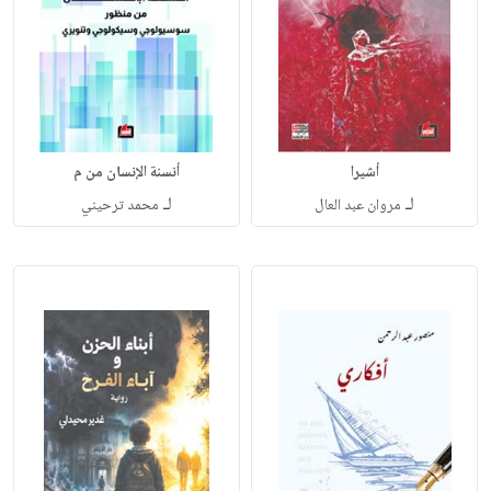
أشيرا
أنسنة الإنسان من م
لـ
لـ
مروان عبد العال
محمد ترحيني