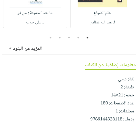
صابون
فيديوهات
عربة
أطفال
علم الضياع
ما بعد الحقيقة ؛ من تز
أسئلة
التسوق
مناسبات
لـ عبد الله غطاس
لـ علي حرب
يتكرر
طرحها
نشرة
5
4
3
2
1
الإصدارات
خدمات
المزيد من البنود »
نيل
وفرات
معلومات إضافية عن الكتاب
انشر
كتابك
لغة:
عربي
تواصل
طبعة:
2
معنا
حجم:
21×14
عدد الصفحات:
180
مجلدات:
1
ردمك:
9786144328118