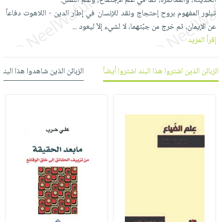
الحديثة، والمعاصرة، كما في علم الإجتماع، وعلم النفس.
العناية
الأكثر
شحن
تبلور المفهوم بروح إحتجاج ونقد للإنسان في إطار الدين - اللاهوت دفاعاً
أدوات
بالأسنان
مبيعاً
مجاني
عن الإيمان، ثم خرج من جبّتهما، لا لشيء إلاّ ليعود
المائدة
...
الحمية
العودة
إقرأ المزيد
بنود
الأوعية
والتغذية
للمدارس
مختارة
والتخزين
اشتراكات
اكسسوارات
أدوات
الزبائن الذين اشتروا هذا البند اشتروا أيضاً
الزبائن الذين شاهدوا هذا البند
كتب
كل
بحث
المطبخ
الاشتراكات
اكسسوارات
متقدم
منزلية
صندوق
القراءة
اكسسوارات
iKitab
ملابس
نيل
بلا
مطرزات
وفرات
حدود
حقائب
عن
حسابك
حلي
الشركة
عناية
لائحة
سياسة
بالذات
الأمنيات
الشركة