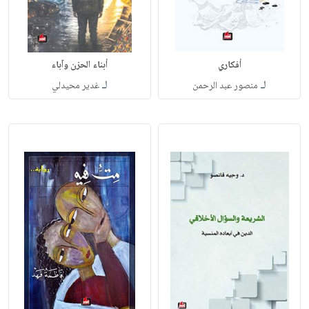
أفكاري
أبناء الحزن وآباء
لـ
لـ
منصور عبد الرحمن
غدير محيدلي