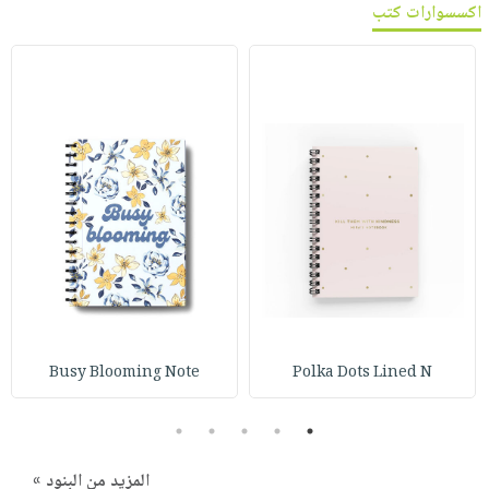
اكسسوارات كتب
Busy Blooming Note
Polka Dots Lined N
5
4
3
2
1
المزيد من البنود »