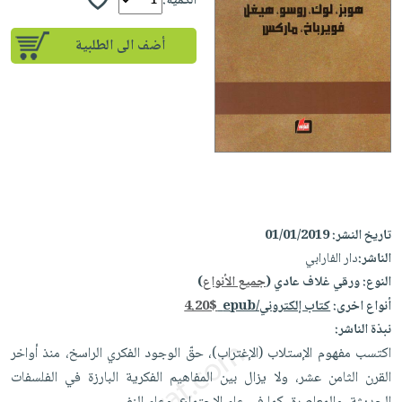
إختياراتنا
الكمية:
تعليمية
أسئلة
إختياراتنا
المواضيع
iKitab
يتكرر
أضف الى الطلبية
كتب
بلا
الأكثر
طرحها
أكاديمية
الصحة
حدود
مبيعاً
تحميل
والعناية
صندوق
أسئلة
إختياراتنا
masmu3
الشخصية
القراءة
يتكرر
وسائل
على
جديد
English
طرحها
تعليمية
Android
books
الكل
تحميل
صندوق
تحميل
iKitab
أجهزة
القراءة
المطبخ
masmu3
على
العناية
والسفرة
تاريخ النشر:
01/01/2019
على
جوائز
Android
جديد
الشخصية
الناشر:
دار الفارابي
Apple
تحميل
النوع:
ورقي غلاف عادي (
جميع الأنواع
)
العناية
الكل
iKitab
أنواع اخرى:
كتاب إلكتروني/epub
4.20$
وتصفيف
أواني
متجر
نبذة الناشر:
على
الشعر
الطهي
الهدايا
اكتسب مفهوم الإستلاب (الإغتراب)، حقّ الوجود الفكري الراسخ، منذ أواخر
Apple
العناية
أدوات
القرن الثامن عشر، ولا يزال بين المفاهيم الفكرية البارزة في الفلسفات
بالجسم
أقسام
الخبز