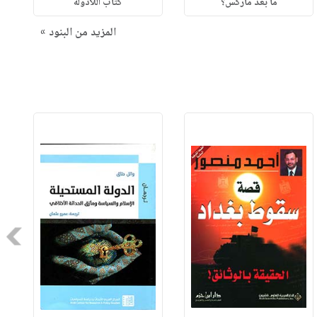
ما بعد ماركس؟
كتاب اللادولة
المزيد من البنود »
Next