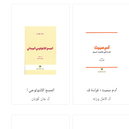
آدم سميث ؛ قراءة ف
المسح الإثنولوجي ا
لـ
لـ
كامل وزنه
جان كوبان