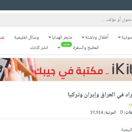
وتية
أطفال وناشئة
متجر الهدايا
وسائل تعليمية
شح
جديد
المطبخ والسفرة
انشر كتابك
كراد في العراق وإيران وتركيا
ود
قات:
0
المرتبة:
37,914
اتيجية