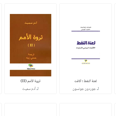
لعنة النفط ؛ الاقت
ثروة الأمم (II)
لـ
لـ
جوردون جونسون
آدم سميث