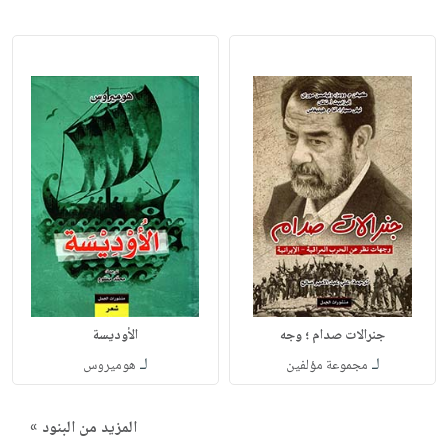
جنرالات صدام ؛ وجه
الأوديسة
لـ
لـ
مجموعة مؤلفين
هوميروس
المزيد من البنود »