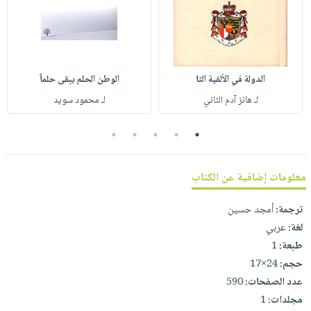
صابون
فيديوهات
عربة
أطفال
أسئلة
التسوق
مناسبات
يتكرر
طرحها
نشرة
الدولة في الألفية الثا
الوطن الحلم يبقى حلماً
الإصدارات
خدمات
لـ هانز آدم الثاني
لـ محمود سويد
نيل
وفرات
5
4
3
2
1
انشر
كتابك
معلومات إضافية عن الكتاب
تواصل
ترجمة:
أمجد حسين
معنا
لغة:
عربي
طبعة:
1
حجم:
24×17
عدد الصفحات:
590
مجلدات:
1