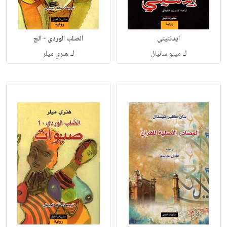
ايدنتيتي
الصلب الوردي - الج
لـ
لـ
ميتو سانيال
هنري ميلر