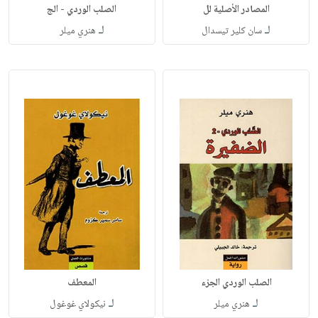
المصادر الأصلية لل
الصلب الوردي - الج
لـ
لـ
سان كلير تيسدال
هنري ميلر
الصلب الوردي الجزء
المعطف
لـ
لـ
هنري ميلر
نيكولاي غوغول