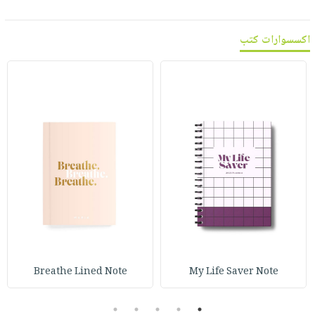
اكسسوارات كتب
Breathe Lined Note
My Life Saver Note
5
4
3
2
1