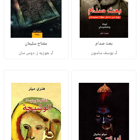
بعث صدام
مفتاح سليمان
لـ
لـ
يوسف ساسون
جوزيه ز. دوس سان