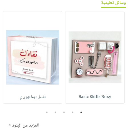
وسائل تعليمية
Basic Skills Busy
تفاءل ؛ بما تهوى ي
5
4
3
2
1
المزيد من البنود »