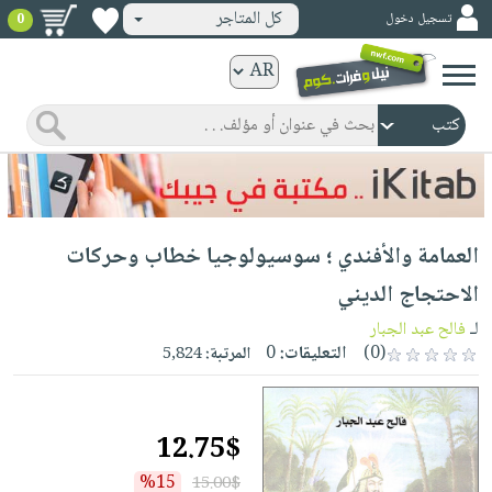
كل المتاجر
تسجيل دخول
0
كتب
ورقية
المواضيع
صدر
كتب
حديثاً
الكترونية
الأكثر
الصفحة
العمامة والأفندي ؛ سوسيولوجيا خطاب وحركات
مبيعاً
الرئيسية
كتب
جوائز
الاحتجاج الديني
صدر
صوتية
شحن
لـ
فالح عبد الجبار
حديثاً
الصفحة
مخفض
(0)
التعليقات:
0
المرتبة:
5,824
الأكثر
الرئيسية
عروض
أطفال
مبيعاً
masmu3
خاصة
وناشئة
كتب
12.75$
بلا
صفحات
مجانية
الصفحة
وسائل
حدود
مشوقة
%15
15.00$
الرئيسية