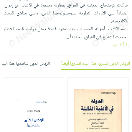
العناية
الأكثر
شحن
حركات الإحتجاج الدينية في العراق، بمقارنة مضمرة في الأغلب، مع إيران،
أدوات
بالأسنان
مبيعاً
مجاني
اعتماداً على الأدوات النظرية لسوسيولوجيا الدين، وعلى مناهج البحث
المائدة
الحمية
العودة
الأكاديمية.
بنود
الأوعية
والتغذية
للمدارس
يضم الكتاب بأجزائه الخمسة سبعة عشرة فصلاً تمثل دراسة قيمة للإطار
مختارة
والتخزين
اشتراكات
الحديث للتشيّع في العراق، مجتمعاً
...
اكسسوارات
أدوات
إقرأ المزيد
كتب
كل
بحث
المطبخ
الاشتراكات
اكسسوارات
متقدم
منزلية
صندوق
الزبائن الذين اشتروا هذا البند اشتروا أيضاً
الزبائن الذين شاهدوا هذا البند
القراءة
اكسسوارات
iKitab
ملابس
نيل
بلا
مطرزات
وفرات
حدود
حقائب
عن
حسابك
حلي
الشركة
عناية
لائحة
سياسة
بالذات
الأمنيات
الشركة